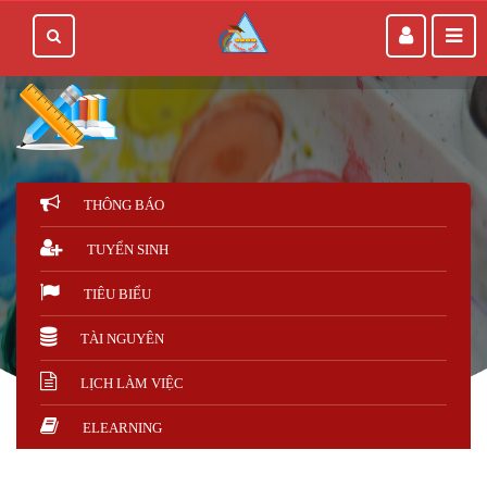
THÔNG BÁO
TUYỂN SINH
TIÊU BIỂU
TÀI NGUYÊN
LỊCH LÀM VIỆC
ELEARNING