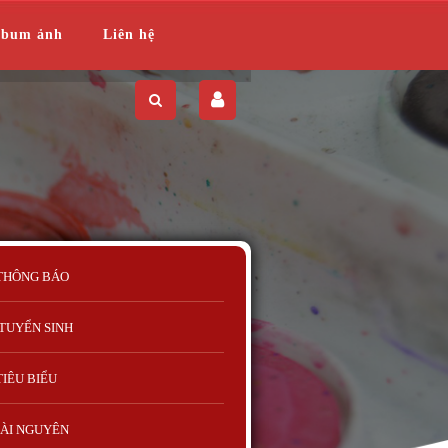
lbum ảnh
Liên hệ
THÔNG BÁO
TUYỂN SINH
TIÊU BIỂU
ÀI NGUYÊN