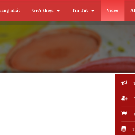
rang nhất
Giới thiệu
Tin Tức
Video
A
T