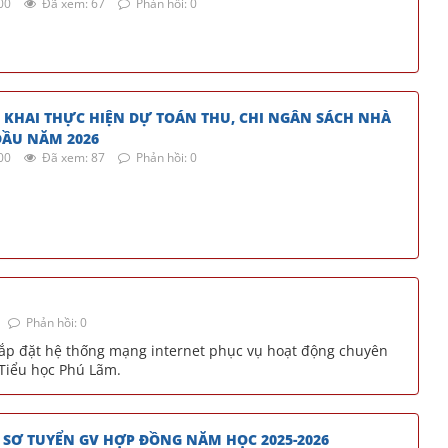
00
Đã xem: 67
Phản hồi: 0
G KHAI THỰC HIỆN DỰ TOÁN THU, CHI NGÂN SÁCH NHÀ
ĐẦU NĂM 2026
00
Đã xem: 87
Phản hồi: 0
Phản hồi: 0
i, lắp đặt hệ thống mạng internet phục vụ hoạt động chuyên
Tiểu học Phú Lãm.
SƠ TUYỂN GV HỢP ĐỒNG NĂM HỌC 2025-2026