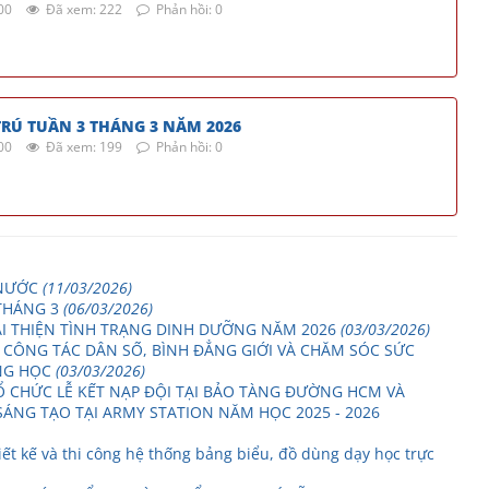
00
Đã xem: 222
Phản hồi: 0
RÚ TUẦN 3 THÁNG 3 NĂM 2026
00
Đã xem: 199
Phản hồi: 0
 NƯỚC
(11/03/2026)
THÁNG 3
(06/03/2026)
I THIỆN TÌNH TRẠNG DINH DƯỠNG NĂM 2026
(03/03/2026)
CÔNG TÁC DÂN SỐ, BÌNH ĐẲNG GIỚI VÀ CHĂM SÓC SỨC
NG HỌC
(03/03/2026)
TỔ CHỨC LỄ KẾT NẠP ĐỘI TẠI BẢO TÀNG ĐƯỜNG HCM VÀ
ÁNG TẠO TẠI ARMY STATION NĂM HỌC 2025 - 2026
iết kế và thi công hệ thống bảng biểu, đồ dùng dạy học trực