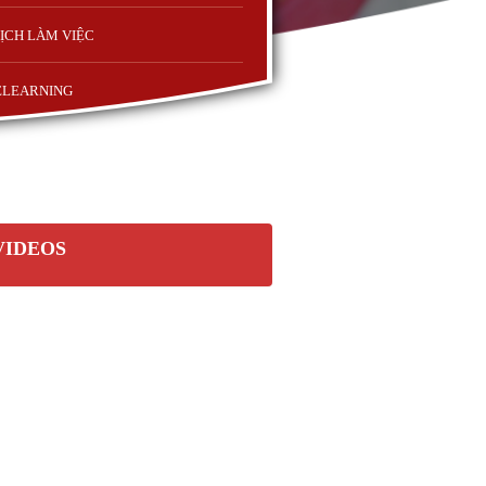
ỊCH LÀM VIỆC
ELEARNING
VIDEOS