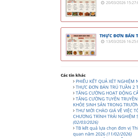
20/03/2026 15:27:
THỰC ĐƠN BÁN T
13/03/2026 16:25:
Các tin khác
PHIẾU KẾT QUẢ XÉT NGHIỆM
THỰC ĐƠN BÁN TRÚ TUẦN 2 
TĂNG CƯỜNG HOẠT ĐỘNG CẢ
TĂNG CƯỜNG TUYÊN TRUYỀN 
KHỎE SINH SẢN TRONG TRƯỜ
THƯ MỜI CHÀO GIÁ VỀ VIỆC 
CHƯƠNG TRÌNH TRẢI NGHIỆM S
(02/03/2026)
TB kết quả lựa chọn đơn vị Th
quan năm 2026
(11/02/2026)