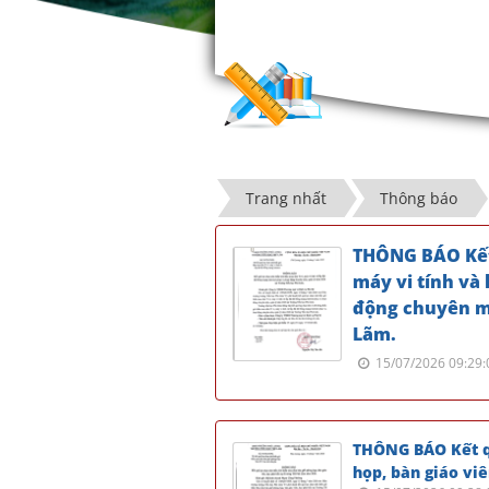
Trang nhất
Thông báo
THÔNG BÁO Kết 
máy vi tính và
động chuyên mô
Lãm.
15/07/2026 09:29:
THÔNG BÁO Kết q
họp, bàn giáo vi