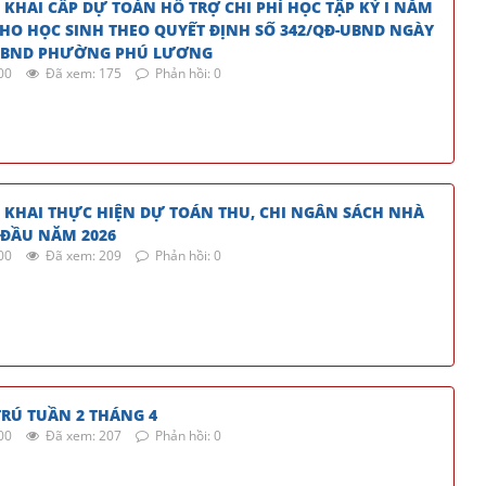
 KHAI CẤP DỰ TOÁN HỖ TRỢ CHI PHÍ HỌC TẬP KỲ I NĂM
 CHO HỌC SINH THEO QUYẾT ĐỊNH SỐ 342/QĐ-UBND NGÀY
 UBND PHƯỜNG PHÚ LƯƠNG
00
Đã xem: 175
Phản hồi: 0
G KHAI THỰC HIỆN DỰ TOÁN THU, CHI NGÂN SÁCH NHÀ
ĐẦU NĂM 2026
00
Đã xem: 209
Phản hồi: 0
RÚ TUẦN 2 THÁNG 4
00
Đã xem: 207
Phản hồi: 0