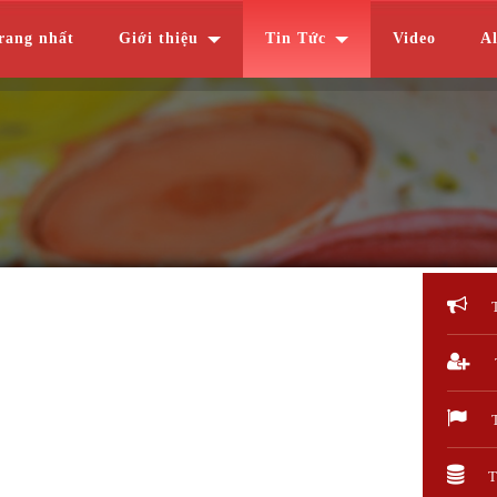
rang nhất
Giới thiệu
Tin Tức
Video
A
T