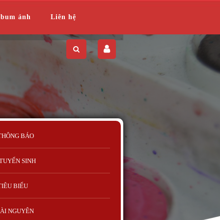
lbum ảnh
Liên hệ
THÔNG BÁO
TUYỂN SINH
TIÊU BIỂU
ÀI NGUYÊN