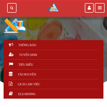
THÔNG BÁO
TUYỂN SINH
TIÊU BIỂU
TÀI NGUYÊN
LỊCH LÀM VIỆC
ELEARNING