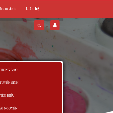
lbum ảnh
Liên hệ
THÔNG BÁO
TUYỂN SINH
TIÊU BIỂU
ÀI NGUYÊN