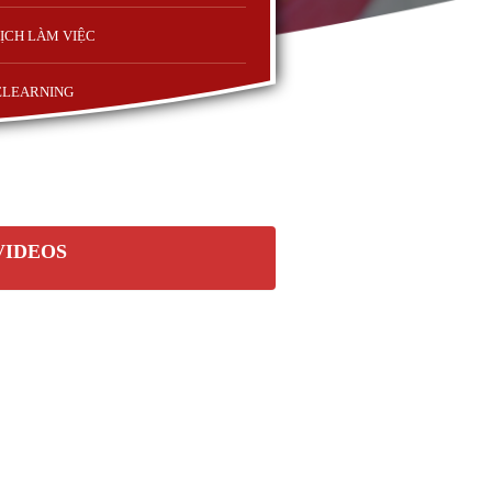
ỊCH LÀM VIỆC
ELEARNING
VIDEOS