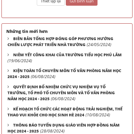
Những tin mới hơn
BIÊN BẢN TỔNG HỢP ĐÓNG GÓP PHƯƠNG HƯỚNG
(24/05/2024)
CHIẾN LƯỢC PHÁT TRIỂN NHÀ TRƯỜNG
NIÊM YẾT CÔNG KHAI CỦA TRƯỜNG TIỂU HỌC PHÚ LÃM
(19/06/2024)
KIỆN TOÀN TỔ CHUYÊN MÔN TỔ VĂN PHÒNG NĂM HỌC
(06/08/2024)
2024 - 2025
QUYẾT ĐỊNH BỔ NHIỆM CHỨC VỤ NHIỆM VỤ TỔ
TRƯỞNG, TỔ PHÓ TỔ CHUYÊN MÔN VÀ TỔ VĂN PHÒNG
(06/08/2024)
NĂM HỌC 2024 - 2025
KẾ HOẠCH TỔ CHỨC CÁC HOẠT ĐỘNG TRẢI NGHIỆM, THỂ
(10/08/2024)
THAO VUI KHỎE CHO HỌC SINH HÈ 2024
THÔNG BÁO TUYỂN DỤNG GIÁO VIÊN HỢP ĐỒNG NĂM
(28/08/2024)
HỌC 2024 - 2025