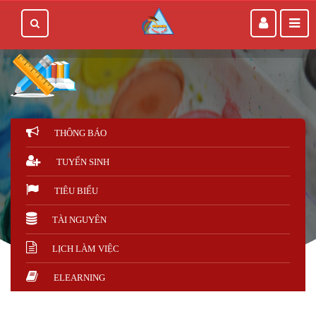
THÔNG BÁO
TUYỂN SINH
TIÊU BIỂU
TÀI NGUYÊN
LỊCH LÀM VIỆC
ELEARNING