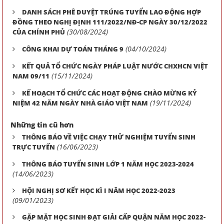
DANH SÁCH PHÊ DUYỆT TRÚNG TUYỂN LAO ĐỘNG HỢP
ĐỒNG THEO NGHỊ ĐỊNH 111/2022/NĐ-CP NGÀY 30/12/2022
(30/08/2024)
CỦA CHÍNH PHỦ
(04/10/2024)
CÔNG KHAI DỰ TOÁN THÁNG 9
KẾT QUẢ TỔ CHỨC NGÀY PHÁP LUẬT NƯỚC CHXHCN VIỆT
(15/11/2024)
NAM 09/11
KẾ HOẠCH TỔ CHỨC CÁC HOẠT ĐỘNG CHÀO MỪNG KỶ
(19/11/2024)
NIỆM 42 NĂM NGÀY NHÀ GIÁO VIỆT NAM
Những tin cũ hơn
THÔNG BÁO VỀ VIỆC CHẠY THỬ NGHIỆM TUYỂN SINH
(16/06/2023)
TRỰC TUYẾN
THÔNG BÁO TUYỂN SINH LỚP 1 NĂM HỌC 2023-2024
(14/06/2023)
HỘI NGHỊ SƠ KẾT HỌC KÌ I NĂM HỌC 2022-2023
(09/01/2023)
GẶP MẶT HỌC SINH ĐẠT GIẢI CẤP QUẬN NĂM HỌC 2022-