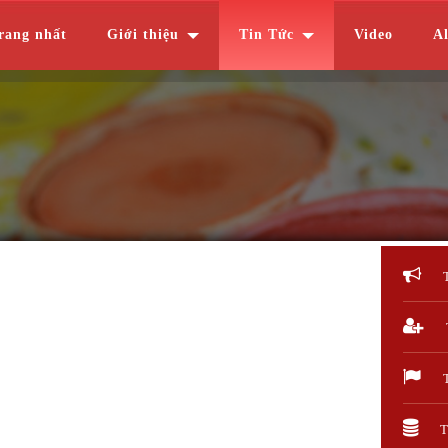
rang nhất
Giới thiệu
Tin Tức
Video
A
T