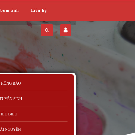
lbum ảnh
Liên hệ
THÔNG BÁO
TUYỂN SINH
TIÊU BIỂU
ÀI NGUYÊN