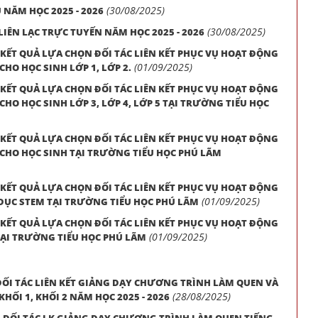
(30/08/2025)
 NĂM HỌC 2025 - 2026
(30/08/2025)
IÊN LẠC TRỰC TUYẾN NĂM HỌC 2025 - 2026
 KẾT QUẢ LỰA CHỌN ĐỐI TÁC LIÊN KẾT PHỤC VỤ HOẠT ĐỘNG
(01/09/2025)
HO HỌC SINH LỚP 1, LỚP 2.
 KẾT QUẢ LỰA CHỌN ĐỐI TÁC LIÊN KẾT PHỤC VỤ HOẠT ĐỘNG
HO HỌC SINH LỚP 3, LỚP 4, LỚP 5 TẠI TRƯỜNG TIỂU HỌC
 KẾT QUẢ LỰA CHỌN ĐỐI TÁC LIÊN KẾT PHỤC VỤ HOẠT ĐỘNG
CHO HỌC SINH TẠI TRƯỜNG TIỂU HỌC PHÚ LÃM
 KẾT QUẢ LỰA CHỌN ĐỐI TÁC LIÊN KẾT PHỤC VỤ HOẠT ĐỘNG
(01/09/2025)
DỤC STEM TẠI TRƯỜNG TIỂU HỌC PHÚ LÃM
 KẾT QUẢ LỰA CHỌN ĐỐI TÁC LIÊN KẾT PHỤC VỤ HOẠT ĐỘNG
(01/09/2025)
ẠI TRƯỜNG TIỂU HỌC PHÚ LÃM
ỐI TÁC LIÊN KẾT GIẢNG DẠY CHƯƠNG TRÌNH LÀM QUEN VÀ
(28/08/2025)
HỐI 1, KHỐI 2 NĂM HỌC 2025 - 2026