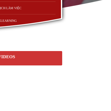
ỊCH LÀM VIỆC
ELEARNING
VIDEOS