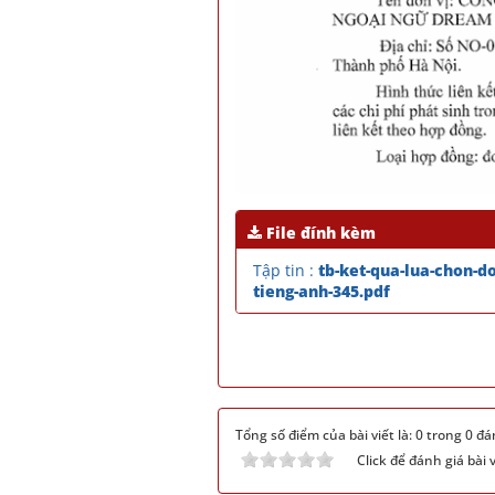
File đính kèm
Tập tin :
tb-ket-qua-lua-chon-do
tieng-anh-345.pdf
Tổng số điểm của bài viết là: 0 trong 0 đá
Click để đánh giá bài v