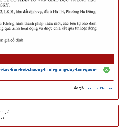
i-tac-lien-ket-chuong-trinh-giang-day-lam-quen-
Tác giả:
Tiểu học Phú Lãm
nh giá
iết