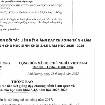
ỌN ĐỐI TÁC LIÊN KẾT GIẢNG DẠY CHƯƠNG TRÌNH LÀM
H CHO HỌC SINH KHỐI 3,4,5 NĂM HỌC 2025 - 2026