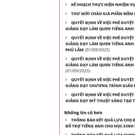
KẾ HOẠCH THỰC HIỆN NHIỆM VỤ
THƯ MỜI CHÀO GIÁ PHẦN MỀM L
QUYẾT ĐỊNH VỀ VIỆC PHÊ DUYỆT
GIẢNG DẠY LÀM QUEN TIẾNG ANH C
QUYẾT ĐỊNH VỀ VIỆC PHÊ DUYỆT
GIẢNG DẠY LÀM QUEN TIẾNG ANH C
(01/09/2025)
PHÚ LÃM
QUYẾT ĐỊNH VỀ VIỆC PHÊ DUYỆT
GIẢNG DẠY LÀM QUEN TIẾNG ANH 
(01/09/2025)
QUYẾT ĐỊNH VỀ VIỆC PHÊ DUYỆT
GIẢNG DẠY CHƯƠNG TRÌNH GIÁO 
QUYẾT ĐỊNH VỀ VIỆC PHÊ DUYỆT
GIẢNG DẠY MỸ THUẬT SÁNG TẠO T
Những tin cũ hơn
THÔNG BÁO KẾT QUẢ LỰA CHỌ Đ
BỔ TRỢ TIẾNG ANH CHO HỌC SINH K