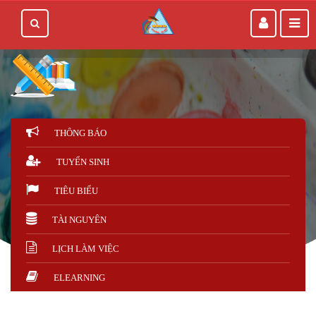
THÔNG BÁO
TUYỂN SINH
TIÊU BIỂU
TÀI NGUYÊN
LỊCH LÀM VIỆC
ELEARNING