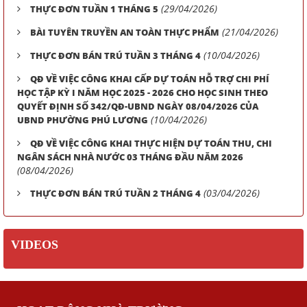
(29/04/2026)
THỰC ĐƠN TUẦN 1 THÁNG 5
(21/04/2026)
BÀI TUYÊN TRUYỀN AN TOÀN THỰC PHẨM
(10/04/2026)
THỰC ĐƠN BÁN TRÚ TUẦN 3 THÁNG 4
QĐ VỀ VIỆC CÔNG KHAI CẤP DỰ TOÁN HỖ TRỢ CHI PHÍ
HỌC TẬP KỲ I NĂM HỌC 2025 - 2026 CHO HỌC SINH THEO
QUYẾT ĐỊNH SỐ 342/QĐ-UBND NGÀY 08/04/2026 CỦA
(10/04/2026)
UBND PHƯỜNG PHÚ LƯƠNG
QĐ VỀ VIỆC CÔNG KHAI THỰC HIỆN DỰ TOÁN THU, CHI
NGÂN SÁCH NHÀ NƯỚC 03 THÁNG ĐẦU NĂM 2026
(08/04/2026)
(03/04/2026)
THỰC ĐƠN BÁN TRÚ TUẦN 2 THÁNG 4
VIDEOS