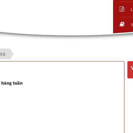
L
trú
 hàng tuần