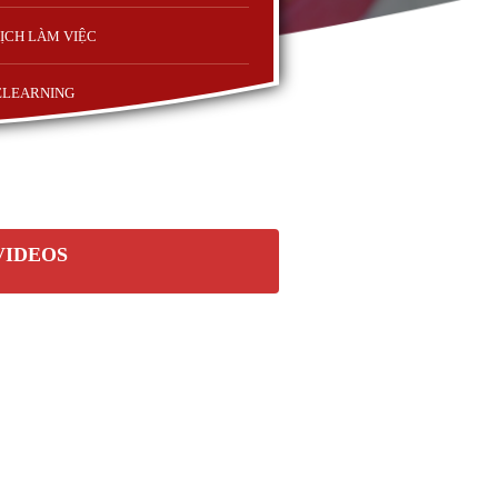
ỊCH LÀM VIỆC
ELEARNING
VIDEOS