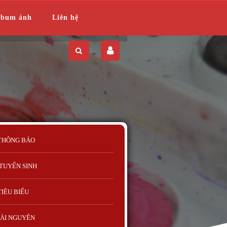
lbum ảnh
Liên hệ
THÔNG BÁO
TUYỂN SINH
TIÊU BIỂU
ÀI NGUYÊN