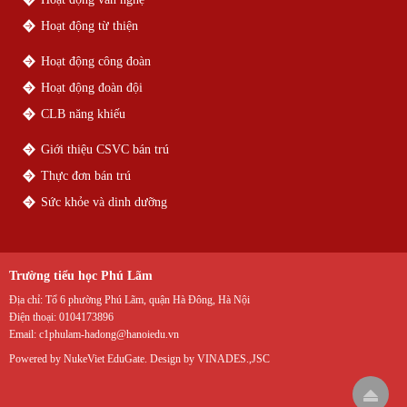
Hoạt động từ thiện
Hoạt động công đoàn
Hoạt động đoàn đội
CLB năng khiếu
Giới thiệu CSVC bán trú
Thực đơn bán trú
Sức khỏe và dinh dưỡng
Trường tiểu học Phú Lãm
Địa chỉ:
Tổ 6 phường Phú Lãm, quận Hà Đông, Hà Nội
Điện thoại:
0104173896
Email:
c1phulam-hadong@hanoiedu.vn
Powered by
NukeViet EduGate
. Design by
VINADES.,JSC