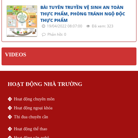
BÀI TUYÊN TRUYỀN VỆ SINH AN TOÀN
THỰC PHẨM, PHÒNG TRÁNH NGỘ ĐỘC
THỰC PHẨM
19/04/2022 08:07:00
Đã xem: 323
Phản hồi: 0
VIDEOS
HOẠT ĐỘNG NHÀ TRƯỜNG
Hoạt động chuyên môn
Hoạt động ngoại khóa
Thi đua chuyên cần
Hoạt động thể thao
Hoạt động văn nghệ