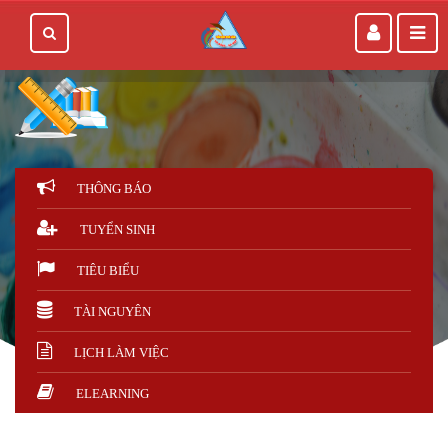
THÔNG BÁO
TUYỂN SINH
TIÊU BIỂU
TÀI NGUYÊN
LỊCH LÀM VIỆC
ELEARNING