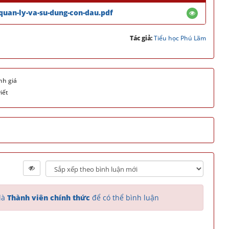
quan-ly-va-su-dung-con-dau.pdf
Tác giả:
Tiểu học Phú Lãm
nh giá
iết
là
Thành viên chính thức
để có thể bình luận