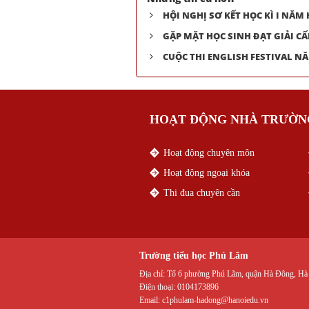
HỘI NGHỊ SƠ KẾT HỌC KÌ I NĂM 
GẶP MẶT HỌC SINH ĐẠT GIẢI C
CUỘC THI ENGLISH FESTIVAL N
HOẠT ĐỘNG NHÀ TRƯỜN
Hoạt động chuyên môn
Hoạt động ngoại khóa
Thi đua chuyên cần
Trường tiểu học Phú Lãm
Địa chỉ:
Tổ 6 phường Phú Lãm, quận Hà Đông, Hà
Điện thoại:
0104173896
Email:
c1phulam-hadong@hanoiedu.vn