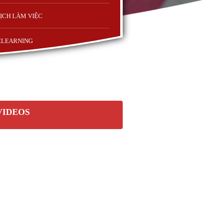
ỊCH LÀM VIỆC
ELEARNING
VIDEOS