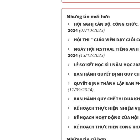
Những tin mới hơn
HỘI NGHỊ CÁN BỘ, CÔNG CHỨC,
(07/10/2023)
2024
HỘI THI " GIÁO VIÊN DẠY GIỎ
NGÀY HỘI FESTIVAL TIẾNG ANH
(13/12/2023)
2024
LỄ SƠ KẾT HỌC KÌ I NĂM HỌC 202
BAN HÀNH QUYẾT ĐỊNH QUY CHẾ
QUYẾT ĐỊNH THÀNH LẬP BAN PH
(11/09/2024)
BAN HÀNH QUY CHẾ THI ĐUA K
KẾ HOẠCH THỰC HIỆN NHIỆM VỤ
KẾ HỌACH HOẠT ĐỘNG CỦA HỘI
KẾ HOẠCH THỰC HIỆN CÔNG KHA
Những tin cũ hơn