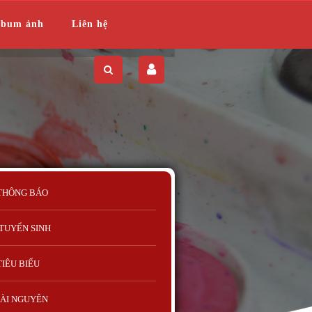
lbum ảnh
Liên hệ
THÔNG BÁO
TUYỂN SINH
TIÊU BIỂU
ÀI NGUYÊN