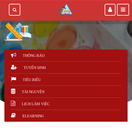
THÔNG BÁO
TUYỂN SINH
TIÊU BIỂU
TÀI NGUYÊN
LỊCH LÀM VIỆC
ELEARNING