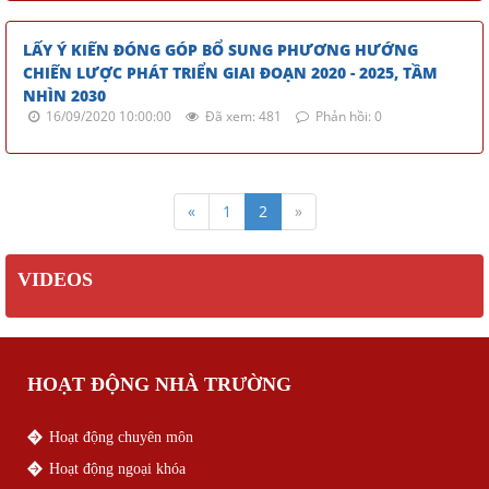
LẤY Ý KIẾN ĐÓNG GÓP BỔ SUNG PHƯƠNG HƯỚNG
CHIẾN LƯỢC PHÁT TRIỂN GIAI ĐOẠN 2020 - 2025, TẦM
NHÌN 2030
16/09/2020 10:00:00
Đã xem: 481
Phản hồi: 0
«
1
2
»
VIDEOS
HOẠT ĐỘNG NHÀ TRƯỜNG
Hoạt động chuyên môn
Hoạt động ngoại khóa