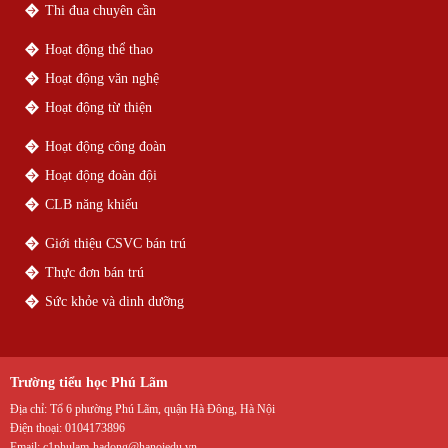
Thi đua chuyên cần
Hoạt động thể thao
Hoạt động văn nghệ
Hoạt động từ thiện
Hoạt động công đoàn
Hoạt động đoàn đội
CLB năng khiếu
Giới thiệu CSVC bán trú
Thực đơn bán trú
Sức khỏe và dinh dưỡng
Trường tiểu học Phú Lãm
Địa chỉ:
Tổ 6 phường Phú Lãm, quận Hà Đông, Hà Nội
Điện thoại:
0104173896
Email:
c1phulam-hadong@hanoiedu.vn