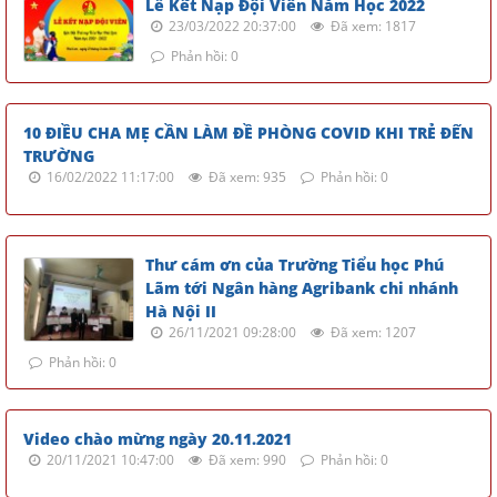
Lễ Kết Nạp Đội Viên Năm Học 2022
23/03/2022 20:37:00
Đã xem: 1817
Phản hồi: 0
10 ĐIỀU CHA MẸ CẦN LÀM ĐỀ PHÒNG COVID KHI TRẺ ĐẾN
TRƯỜNG
16/02/2022 11:17:00
Đã xem: 935
Phản hồi: 0
Thư cám ơn của Trường Tiểu học Phú
Lãm tới Ngân hàng Agribank chi nhánh
Hà Nội II
26/11/2021 09:28:00
Đã xem: 1207
Phản hồi: 0
Video chào mừng ngày 20.11.2021
20/11/2021 10:47:00
Đã xem: 990
Phản hồi: 0