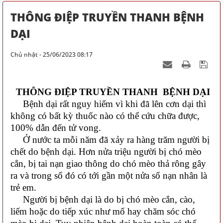
THÔNG ĐIỆP TRUYỀN THANH BỆNH
DẠI
Chủ nhật - 25/06/2023 08:17
THÔNG ĐIỆP TRUYỀN THANH BỆNH DẠI
Bệnh dại rất nguy hiểm vì khi đã lên cơn dại thì
không có bất kỳ thuốc nào có thể cứu chữa được,
100% dẫn đến tử vong.
Ở nước ta mỗi năm đã xảy ra hàng trăm người bị
chết do bệnh dại. Hơn nửa triệu người bị chó mèo
cắn, bị tai nạn giao thông do chó mèo thả rông gây
ra và trong số đó có tới gần một nửa số nạn nhân là
trẻ em.
Người bị bệnh dại là do bị chó mèo cắn, cào,
liếm hoặc do tiếp xúc như mổ hay chăm sóc chó