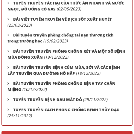
TUYÊN TRUYỀN TÁC HẠI CỦA THỨC ĂN NHANH VÀ NƯỚC
(02/05/2023)
NGỌT, ĐỒ UỐNG CÓ GAS
BÀI VIẾT TUYÊN TRUYỀN VỀ DỊCH SỐT XUẤT HUYẾT
(25/03/2023)
Bài tuyên truyền phòng chống tai nạn thương tích
(19/02/2023)
trong trường học
BÀI TUYÊN TRUYỀN PHÒNG CHỐNG RÉT VÀ MỘT SỐ BỆNH
(19/12/2022)
MÙA ĐÔNG XUÂN
BÀI TUYÊN TRUYỀN BỆNH CÚM MÙA, SỞI VÀ CÁC BỆNH
(18/12/2022)
LÂY TRUYỀN QUA ĐƯỜNG HÔ HẤP
BÀI TUYÊN TRUYỀN PHÒNG CHỐNG BỆNH TAY CHÂN
(10/12/2022)
MIỆNG
(29/11/2022)
TUYÊN TRUYỀN BỆNH ĐAU MẮT ĐỎ
TUYÊN TRUYỀN CÁCH PHÒNG CHỐNG BỆNH THỦY ĐẬU
(25/11/2022)