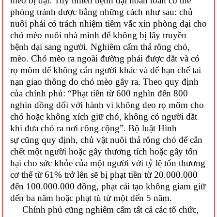
mèo bị dại. Tuy nhiên bệnh dại hoàn toàn có thể
phòng tránh được bằng những cách như sau: chủ
nuôi phải có trách nhiệm tiêm vắc xin phòng dại cho
chó mèo nuôi nhà mình để không bị lây truyền
bệnh dại sang người. Nghiêm cấm thả rông chó,
mèo. Chó mèo ra ngoài đường phải được dắt và có
rọ mõm để không cắn người khác và để hạn chế tai
nạn giao thông do chó mèo gây ra. Theo quy định
của chính phủ: “Phạt tiền từ 600 nghìn đến 800
nghìn đồng đối với hành vi không đeo rọ mõm cho
chó hoặc không xích giữ chó, không có người dắt
khi đưa chó ra nơi công cộng”. Bộ luật Hình
sự cũng quy định, chủ vật nuôi thả rông chó để cắn
chết một người hoặc gây thương tích hoặc gây tổn
hại cho sức khỏe của một người với tỷ lệ tổn thương
cơ thể từ 61% trở lên sẽ bị phạt tiền từ 20.000.000
đến 100.000.000 đồng, phạt cải tạo không giam giữ
đến ba năm hoặc phạt tù từ một đến 5 năm.
Chính phủ cũng nghiêm cấm tất cả các tổ chức,