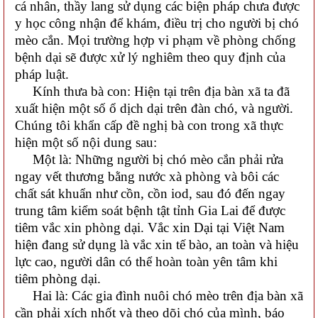
cá nhân, thầy lang sử dụng các biện pháp chưa được
y học công nhận để khám, điều trị cho người bị chó
mèo cắn. Mọi trường hợp vi phạm về phòng chống
bệnh dại sẽ được xử lý nghiêm theo quy định của
pháp luật.
Kính thưa bà con: Hiện tại trên địa bàn xã ta đã
xuất hiện một số ổ dịch dại trên đàn chó, và người.
Chúng tôi khẩn cấp đề nghị bà con trong xã thực
hiện một số nội dung sau:
Một là: Những người bị chó mèo cắn phải rửa
ngay vết thương bằng nước xà phòng và bôi các
chất sát khuẩn như cồn, cồn iod, sau đó đến ngay
trung tâm kiểm soát bệnh tật tỉnh Gia Lai để được
tiêm vắc xin phòng dại. Vắc xin Dại tại Việt Nam
hiện đang sử dụng là vắc xin tế bào, an toàn và hiệu
lực cao, người dân có thể hoàn toàn yên tâm khi
tiêm phòng dại.
Hai là: Các gia đình nuôi chó mèo trên địa bàn xã
cần phải xích nhốt và theo dõi chó của mình, báo