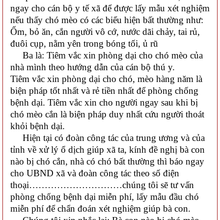
ngay cho cán bộ y tế xã để được lấy mẫu xét nghiệm
nếu thấy chó mèo có các biểu hiện bất thường như:
Ốm, bỏ ăn, cắn người vô cớ, nước dãi chảy, tai rủ,
đuôi cụp, nằm yên trong bóng tối, ủ rũ
Ba là: Tiêm vắc xin phòng dại cho chó mèo của
nhà mình theo hướng dẫn của cán bộ thú y.
Tiêm vắc xin phòng dại cho chó, mèo hàng năm là
biện pháp tốt nhất và rẻ tiền nhất để phòng chống
bệnh dại. Tiêm vắc xin cho người ngay sau khi bị
chó mèo cắn là biện pháp duy nhất cứu người thoát
khỏi bệnh dại.
Hiện tại có đoàn công tác của trung ương và của
tỉnh về xử lý ổ dịch giúp xã ta, kính đề nghị bà con
nào bị chó cắn, nhà có chó bất thường thì báo ngay
cho UBND xã và đoàn công tác theo số điện
thoại…………………………chúng tôi sẽ tư vấn
phòng chống bệnh dại miễn phí, lấy mẫu đầu chó
miễn phí để chẩn đoán xét nghiệm giúp bà con.