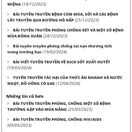
(18/12/2023)
MIỆNG
BÀI TUYÊN TRUYỀN BỆNH CÚM MÙA, SỞI VÀ CÁC BỆNH
(25/12/2023)
LÂY TRUYỀN QUA ĐƯỜNG HÔ HẤP
BÀI TUYÊN TRUYỀN PHÒNG CHỐNG RÉT VÀ MỘT SỐ BỆNH
(28/12/2023)
MÙA ĐÔNG XUÂN
Bài tuyên truyền phòng chống tai nạn thương tích
(19/02/2024)
trong trường học
BÀI VIẾT TUYÊN TRUYỀN VỀ DỊCH SỐT XUẤT HUYẾT
(19/03/2024)
TUYÊN TRUYỀN TÁC HẠI CỦA THỨC ĂN NHANH VÀ NƯỚC
(12/04/2024)
NGỌT, ĐỒ UỐNG CÓ GAS
Những tin cũ hơn
BÀI TUYÊN TRUYỀN PHÒNG, CHỐNG MỘT SỐ BỆNH
(25/05/2023)
THƯỜNG GẶP VÀO MÙA NẮNG
BÀI TUYÊN TRUYỀN PHÒNG, CHỐNG HIV/AIDS
(09/05/2023)