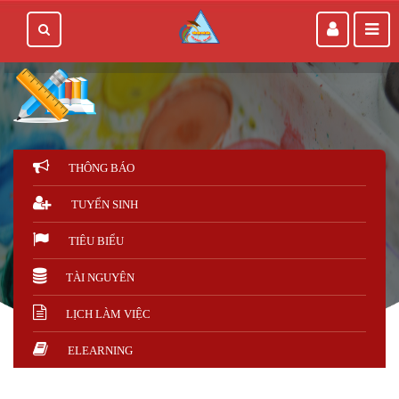
THÔNG BÁO
TUYỂN SINH
TIÊU BIỂU
TÀI NGUYÊN
LỊCH LÀM VIỆC
ELEARNING