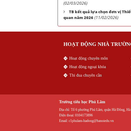
(02/03/2026)
TB kết quả lựa chọn đơn vị Thiế
(11/02/2026)
quan năm 2026
HOẠT ĐỘNG NHÀ TRƯỜN
Hoạt động chuyên môn
Hoạt động ngoại khóa
Thi đua chuyên cần
Trường tiểu học Phú Lãm
Địa chỉ:
Tổ 6 phường Phú Lãm, quận Hà Đông, Hà
Điện thoại:
0104173896
Email:
c1phulam-hadong@hanoiedu.vn