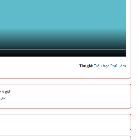
Tác giả:
Tiểu học Phú Lãm
nh giá
iết