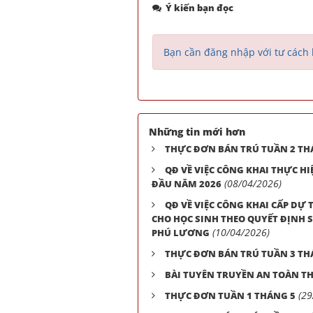
Ý kiến bạn đọc
Bạn cần đăng nhập với tư cách 
Những tin mới hơn
THỰC ĐƠN BÁN TRÚ TUẦN 2 TH
QĐ VỀ VIỆC CÔNG KHAI THỰC H
(08/04/2026)
ĐẦU NĂM 2026
QĐ VỀ VIỆC CÔNG KHAI CẤP DỰ T
CHO HỌC SINH THEO QUYẾT ĐỊNH 
(10/04/2026)
PHÚ LƯƠNG
THỰC ĐƠN BÁN TRÚ TUẦN 3 TH
BÀI TUYÊN TRUYỀN AN TOÀN T
(29
THỰC ĐƠN TUẦN 1 THÁNG 5