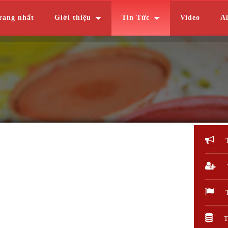
rang nhất
Giới thiệu
Tin Tức
Video
A
T