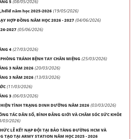
(08/05/2026)
ÁNG 5
(19/05/2026)
C,hđlđ năm học 2025-2026
(04/06/2026)
ẠY HỢP ĐỒNG NĂM HỌC 2026 - 2027
(05/06/2026)
026-2027
(27/03/2026)
ÁNG 4
(25/03/2026)
 PHÒNG TRÁNH BỆNH TAY CHÂN MIỆNG
(20/03/2026)
ÁNG 3 NĂM 2026
(13/03/2026)
ÁNG 3 NĂM 2026
(11/03/2026)
ƯỚC
(06/03/2026)
ÁNG 3
(03/03/2026)
THIỆN TÌNH TRẠNG DINH DƯỠNG NĂM 2026
NG TÁC DÂN SỐ, BÌNH ĐẲNG GIỚI VÀ CHĂM SÓC SỨC KHỎE
3/03/2026)
 CHỨC LỄ KẾT NẠP ĐỘI TẠI BẢO TÀNG ĐƯỜNG HCM VÀ
 TẠO TẠI ARMY STATION NĂM HỌC 2025 - 2026