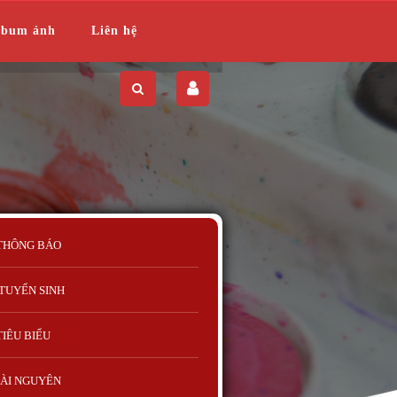
lbum ảnh
Liên hệ
THÔNG BÁO
TUYỂN SINH
TIÊU BIỂU
ÀI NGUYÊN