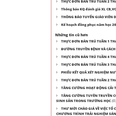
THỰC ĐƠN BÁN TRÚ TUẦN 2 TH
Thông báo KQ đánh giá XL CB,V
THÔNG BÁO TUYỂN GIÁO VIÊN D
Kế hoạch đồng phục năm học 2
Những tin cũ hơn
THỰC ĐƠN BÁN TRÚ TUẦN 1 TH
ĐƯỜNG TRUYỀN BỆNH VÀ CÁCH
THỰC ĐƠN BÁN TRÚ TUẦN 4 TH
THỰC ĐƠN BÁN TRÚ TUẦN 3 TH
PHIẾU KẾT QUẢ XÉT NGHIỆM N
THỰC ĐƠN BÁN TRÚ TUẦN 2 TH
TĂNG CƯỜNG HOẠT ĐỘNG CẢI 
TĂNG CƯỜNG TUYÊN TRUYỀN CÔ
(0
SINH SẢN TRONG TRƯỜNG HỌC
THƯ MỜI CHÀO GIÁ VỀ VIỆC TỔ
CHƯƠNG TRÌNH TRẢI NGHIỆM SÁNG