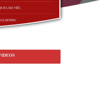
ỊCH LÀM VIỆC
ELEARNING
VIDEOS