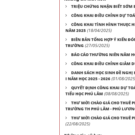
TRIỆU CHỨNG NHẬN BIẾT SỚM 
CÔNG KHAI ĐIỀU CHỈNH DỰ TO
CÔNG KHAI TÌNH HÌNH THUẸC H
(18/04/2025)
NĂM 2025
BIÊN BẢN TỔNG HỢP Ý KIẾN Đ
(27/05/2025)
TRƯỜNG
BÁO CÁO THƯỜNG NIÊN NĂM HỌC
CÔNG KHAI ĐIỀU CHỈNH GIẢM 
DANH SÁCH HỌC SINH ĐỀ NGHỊ 
(01/08/2025
I NĂM HỌC 2025 - 2026
QUYẾT ĐỊNH CÔNG KHAI DỰ TO
(08/08/2025)
TIỂU HỌC PHÚ LÃM
THƯ MỜI CHÀO GIÁ CHO THUÊ 
TRƯỜNG TH PHÚ LÃM - PHÚ LƯƠNG
THƯ MỜI CHÀO GIÁ CHO THUÊ 
(22/08/2025)