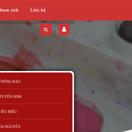
lbum ảnh
Liên hệ
THÔNG BÁO
TUYỂN SINH
TIÊU BIỂU
ÀI NGUYÊN