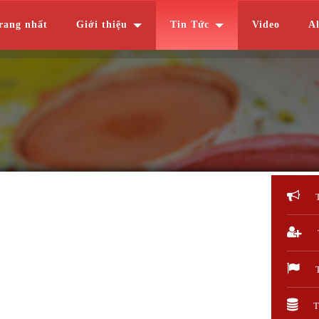
rang nhất
Giới thiệu
Tin Tức
Video
A
T