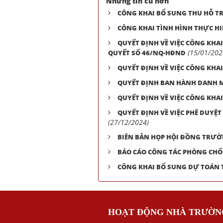
Những tin cũ hơn
CÔNG KHAI BỔ SUNG THU HỖ TR
CÔNG KHAI TÌNH HÌNH THỰC HI
QUYẾT ĐỊNH VỀ VIỆC CÔNG KHA
(15/01/202
QUYẾT SỐ 46/NQ-HĐND
QUYẾT ĐỊNH VỀ VIỆC CÔNG KHA
QUYẾT ĐỊNH BAN HÀNH DANH M
QUYẾT ĐỊNH VỀ VIỆC CÔNG KHA
QUYẾT ĐỊNH VỀ VIỆC PHÊ DUYỆ
(27/12/2024)
BIÊN BẢN HỌP HỘI ĐỒNG TRƯỜN
BÁO CÁO CÔNG TÁC PHÒNG CH
CÔNG KHAI BỔ SUNG DỰ TOÁN 
HOẠT ĐỘNG NHÀ TRƯỜN