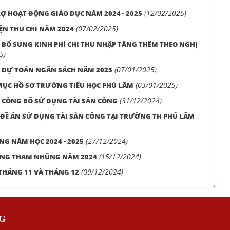
(12/02/2025)
Ợ HOẠT ĐỘNG GIÁO DỤC NĂM 2024 - 2025
(07/02/2025)
ỆN THU CHI NĂM 2024
I BỔ SUNG KINH PHÍ CHI THU NHẬP TĂNG THÊM THEO NGHỊ
5)
(07/01/2025)
I DỰ TOÁN NGĂN SÁCH NĂM 2025
(03/01/2025)
ỤC HỒ SƠ TRƯỜNG TIỂU HỌC PHÚ LÃM
(31/12/2024)
I CÔNG BỐ SỬ DỤNG TÀI SẢN CÔNG
T ĐỀ ÁN SỬ DỤNG TÀI SẢN CÔNG TẠI TRƯỜNG TH PHÚ LÃM
(27/12/2024)
G NĂM HỌC 2024 - 2025
(15/12/2024)
ỐNG THAM NHŨNG NĂM 2024
(09/12/2024)
THÁNG 11 VÀ THÁNG 12
G