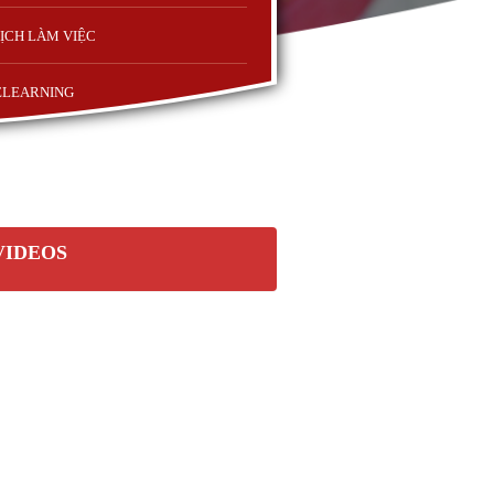
ỊCH LÀM VIỆC
ELEARNING
VIDEOS