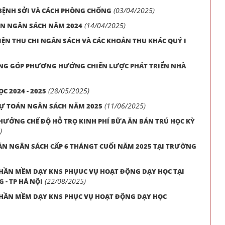
(03/04/2025)
BỆNH SỞI VÀ CÁCH PHÒNG CHỐNG
(14/04/2025)
ÁN NGÂN SÁCH NĂM 2024
IỆN THU CHI NGÂN SÁCH VÀ CÁC KHOẢN THU KHÁC QUÝ I
ÓNG GÓP PHƯƠNG HƯỚNG CHIẾN LƯỢC PHÁT TRIỂN NHÀ
(28/05/2025)
 2024 - 2025
(11/06/2025)
DỰ TOÁN NGÂN SÁCH NĂM 2025
HƯỞNG CHẾ ĐỘ HỖ TRỌ KINH PHÍ BỮA ĂN BÁN TRÚ HỌC KỲ
)
ÁN NGÂN SÁCH CẤP 6 THÁNGT CUỐI NĂM 2025 TẠI TRƯỜNG
PHẦN MỀM DẠY KNS PHỤUC VỤ HOẠT ĐỘNG DẠY HỌC TẠI
(22/08/2025)
 - TP HÀ NỘI
PHẦN MỀM DẠY KNS PHỤC VỤ HOẠT ĐỘNG DẠY HỌC