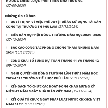
HƯỚNG CHIẾN LƯỢC PHÁT TRIỂN NHÀ TRƯỜNG
(27/05/2025)
Những tin cũ hơn
QUYẾT ĐỊNH VỀ VIỆC PHÊ DUYỆT ĐỀ ÁN SỬ DỤNG TÀI SẢN
(27/12/2024)
CÔNG TẠI TRƯỜNG TH PHÚ LÃM
BIÊN BẢN HỌP HỘI ĐỒNG TRƯỜNG NĂM HỌC 2024 - 2025
(27/12/2024)
BÁO CÁO CÔNG TÁC PHÒNG CHỐNG THAM NHŨNG NĂM
(15/12/2024)
2024
CÔNG KHAI BỔ SUNG DỰ TOÁN THÁNG 11 VÀ THÁNG 12
(09/12/2024)
NGHỊ QUYẾT HỘI ĐỒNG TRƯỜNG LẦN THỨ 2 NĂM HỌC
(29/11/2024)
2024-2025 TRƯỜNG TIỂU HỌC PHÚ LÃM
KẾ HOẠCH TỔ CHỨC CÁC HOẠT ĐỘNG CHÀO MỪNG KỶ
(19/11/2024)
NIỆM 42 NĂM NGÀY NHÀ GIÁO VIỆT NAM
KẾT QUẢ TỔ CHỨC NGÀY PHÁP LUẬT NƯỚC CHXHCN VIỆT
(15/11/2024)
NAM 09/11