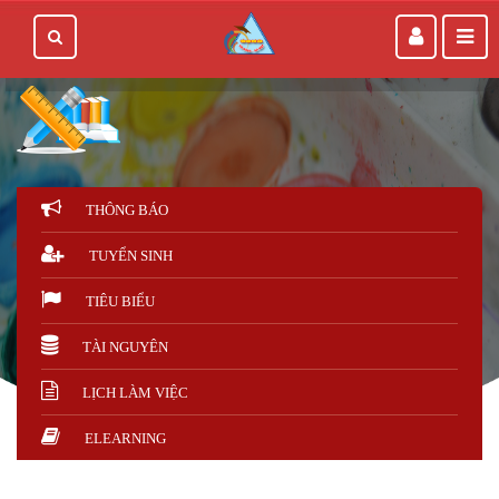
THÔNG BÁO
TUYỂN SINH
TIÊU BIỂU
TÀI NGUYÊN
LỊCH LÀM VIỆC
ELEARNING