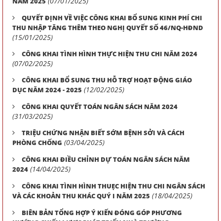
(07/01/2025)
NĂM 2025
QUYẾT ĐỊNH VỀ VIỆC CÔNG KHAI BỔ SUNG KINH PHÍ CHI
THU NHẬP TĂNG THÊM THEO NGHỊ QUYẾT SỐ 46/NQ-HĐND
(15/01/2025)
CÔNG KHAI TÌNH HÌNH THỰC HIỆN THU CHI NĂM 2024
(07/02/2025)
CÔNG KHAI BỔ SUNG THU HỖ TRỢ HOẠT ĐỘNG GIÁO
(12/02/2025)
DỤC NĂM 2024 - 2025
CÔNG KHAI QUYẾT TOÁN NGÂN SÁCH NĂM 2024
(31/03/2025)
TRIỆU CHỨNG NHẬN BIẾT SỚM BỆNH SỞI VÀ CÁCH
(03/04/2025)
PHÒNG CHỐNG
CÔNG KHAI ĐIỀU CHỈNH DỰ TOÁN NGÂN SÁCH NĂM
(14/04/2025)
2024
CÔNG KHAI TÌNH HÌNH THUẸC HIỆN THU CHI NGÂN SÁCH
(18/04/2025)
VÀ CÁC KHOẢN THU KHÁC QUÝ I NĂM 2025
BIÊN BẢN TỔNG HỢP Ý KIẾN ĐÓNG GÓP PHƯƠNG