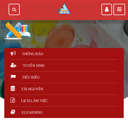
THÔNG BÁO
TUYỂN SINH
TIÊU BIỂU
TÀI NGUYÊN
LỊCH LÀM VIỆC
ELEARNING