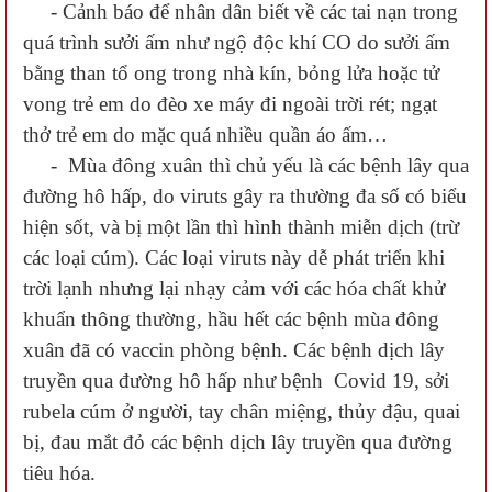
- Cảnh báo để nhân dân biết về các tai nạn trong
quá trình sưởi ấm như ngộ độc khí CO do sưởi ấm
bằng than tổ ong trong nhà kín, bỏng lửa hoặc tử
vong trẻ em do đèo xe máy đi ngoài trời rét; ngạt
thở trẻ em do mặc quá nhiều quần áo ấm…
- Mùa đông xuân thì chủ yếu là các bệnh lây qua
đường hô hấp, do viruts gây ra thường đa số có biểu
hiện sốt, và bị một lần thì hình thành miễn dịch (trừ
các loại cúm). Các loại viruts này dễ phát triển khi
trời lạnh nhưng lại nhạy cảm với các hóa chất khử
khuẩn thông thường, hầu hết các bệnh mùa đông
xuân đã có vaccin phòng bệnh. Các bệnh dịch lây
truyền qua đường hô hấp như bệnh Covid 19, sởi
rubela cúm ở người, tay chân miệng, thủy đậu, quai
bị, đau mắt đỏ các bệnh dịch lây truyền qua đường
tiêu hóa.