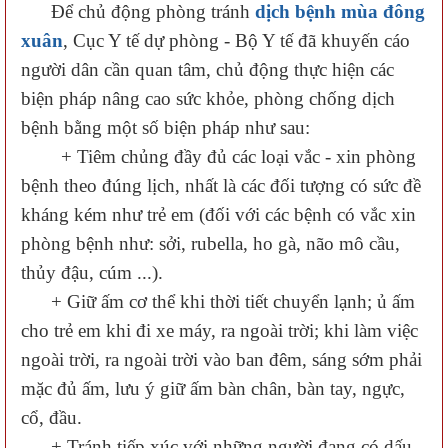
Để chủ động phòng tránh
dịch bệnh mùa đông
xuân
, Cục Y tế dự phòng - Bộ Y tế đã khuyến cáo
người dân cần quan tâm, chủ động thực hiện các
biện pháp nâng cao sức khỏe, phòng chống dịch
bệnh bằng một số biện pháp như sau:
+ Tiêm chủng đầy đủ các loại vắc - xin phòng
bệnh theo đúng lịch, nhất là các đối tượng có sức đề
kháng kém như trẻ em (đối với các bệnh có vắc xin
phòng bệnh như: sởi, rubella, ho gà, não mô cầu,
thủy đậu, cúm ...).
+ Giữ ấm cơ thể khi thời tiết chuyển lạnh; ủ ấm
cho trẻ em khi đi xe máy, ra ngoài trời; khi làm việc
ngoài trời, ra ngoài trời vào ban đêm, sáng sớm phải
mặc đủ ấm, lưu ý giữ ấm bàn chân, bàn tay, ngực,
cổ, đầu.
+ Tránh tiếp xúc với những người đang có dấu