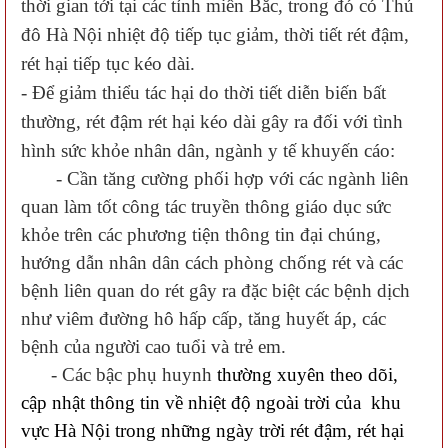
thời gian tới tại các tỉnh miền Bắc, trong đó có
Thủ
đô Hà Nội
nhiệt độ tiếp tục giảm, thời tiết rét đậm,
rét
hại
tiếp tục kéo
dài.
- Để giảm thiểu tác hại do thời tiết diễn biến bất
thường, rét đậm rét hại kéo dài gây ra đối với tình
hình sức khỏe nhân dân, ngành y tế khuyến cáo:
- Cần tăng cường phối hợp với các ngành liên
quan làm tốt công tác truyền thông giáo dục sức
khỏe trên các phương tiện thông tin đại chúng,
hướng dẫn nhân dân cách phòng chống rét và các
bệnh liên quan do rét gây ra đặc biệt các bệnh dịch
như viêm đường hô hấp cấp, tăng huyết áp, các
bệnh của người cao tuổi và trẻ em.
- Các bậc phụ huynh
thường xuyên theo dõi,
cập nhật thông tin về nhiệt độ ngoài trời của khu
vực Hà Nội trong những ngày trời rét đậm, rét hại