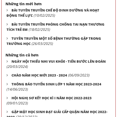
Những tin mới hơn
BÀI TUYÊN TRUYỀN CHẾ ĐỘ DINH DƯỠNG VÀ HOẠT
(10/02/2025)
ĐỘNG THỂ LỰC
BÀI TUYÊN TRUYỀN PHÒNG CHỐNG TAI NẠN THƯƠNG
(18/02/2025)
TÍCH TRẺ EM
TUYÊN TRUYỀN MỘT SỐ BỆNH THƯỜNG GẶP TRONG
(26/03/2025)
TRƯỜNG HỌC
Những tin cũ hơn
NGÀY HỘI THIẾU NHI VUI KHỎE - TIẾN BƯỚC LÊN ĐOÀN
(20/03/2024)
(06/09/2023)
CHÀO NĂM HỌC MỚI 2023 - 2024
THÔNG BÁO TUYỂN SINH LỚP 1 NĂM HỌC 2023-2024
(14/06/2023)
HỘI NGHỊ SƠ KẾT HỌC KÌ I NĂM HỌC 2022-2023
(09/01/2023)
GẶP MẶT HỌC SINH ĐẠT GIẢI CẤP QUẬN NĂM HỌC 2022-
(29/12/2022)