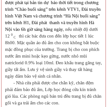
được phát tại bản tin dự báo thời tiết trong chương
trình “Chào buổi sáng” trên kênh VTV1, Đài truyền
hình Việt Nam và chương trình “Hà Nội buổi sáng”
trên kênh H1, Đài phát thanh và truyền hình Hà
Nội vào 6h giờ sáng hàng ngày
, nếu nhiệt độ dưới
0
12
thì các bác đưa con đến lớp học tiết 1 lúc
C
8h00. Mặc quần áo đủ ấm cho con không bắt buộc
mặc đồng phục của trường. Trang bị cho con phích
nước ấm mini hoặc kẹo gừng, nước nhỏ mũi
natriclorid 0.9% loại 10ml. Đeo khẩu trang găng tay,
giầy tất ấm. Lưu ý vệ sinh giầy và thay tất hàng
ngày đảm bảo vệ sinh cá nhân.
- Nhà cửa phải được che chắn kỹ, chăn đệm
phải đảm bảo đủ ấm, Lớp học đóng cửa kín tránh
gió lùa. Các phòng ngủ bán trú đều trang bị đủ chăn
gối và ga trải ấm cho các con.