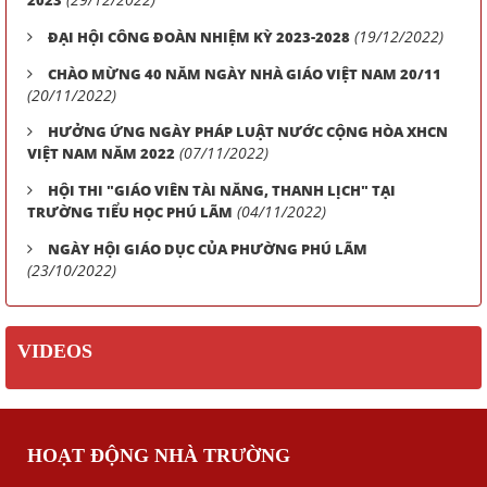
2023
(19/12/2022)
ĐẠI HỘI CÔNG ĐOÀN NHIỆM KỲ 2023-2028
CHÀO MỪNG 40 NĂM NGÀY NHÀ GIÁO VIỆT NAM 20/11
(20/11/2022)
HƯỞNG ỨNG NGÀY PHÁP LUẬT NƯỚC CỘNG HÒA XHCN
(07/11/2022)
VIỆT NAM NĂM 2022
HỘI THI "GIÁO VIÊN TÀI NĂNG, THANH LỊCH" TẠI
(04/11/2022)
TRƯỜNG TIỂU HỌC PHÚ LÃM
NGÀY HỘI GIÁO DỤC CỦA PHƯỜNG PHÚ LÃM
(23/10/2022)
VIDEOS
HOẠT ĐỘNG NHÀ TRƯỜNG