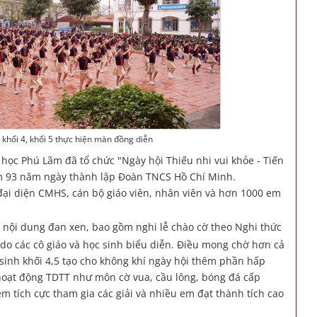
 khối 4, khối 5 thực hiện màn đồng diễn
học Phú Lãm đã tổ chức "Ngày hội Thiếu nhi vui khỏe - Tiến
m 93 năm ngày thành lập Đoàn TNCS Hồ Chí Minh.
đại diện CMHS, cán bộ giáo viên, nhân viên và hơn 1000 em
c nội dung đan xen, bao gồm nghi lễ chào cờ theo Nghi thức
 do các cô giáo và học sinh biểu diễn. Điều mong chờ hơn cả
sinh khối 4,5 tạo cho không khí ngày hội thêm phần hấp
 hoạt động TDTT như môn cờ vua, cầu lông, bóng đá cấp
m tích cực tham gia các giải và nhiều em đạt thành tích cao