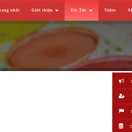
rang nhất
Giới thiệu
Tin Tức
Video
A
T