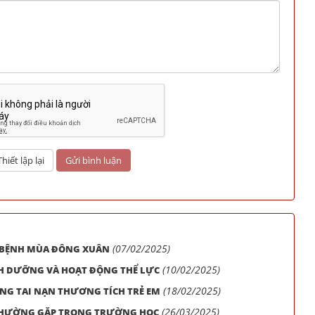
(07/02/2025)
 BỆNH MÙA ĐÔNG XUÂN
(10/02/2025)
NH DƯỠNG VÀ HOẠT ĐỘNG THỂ LỰC
(18/02/2025)
NG TAI NẠN THƯƠNG TÍCH TRẺ EM
(26/03/2025)
THƯỜNG GẶP TRONG TRƯỜNG HỌC