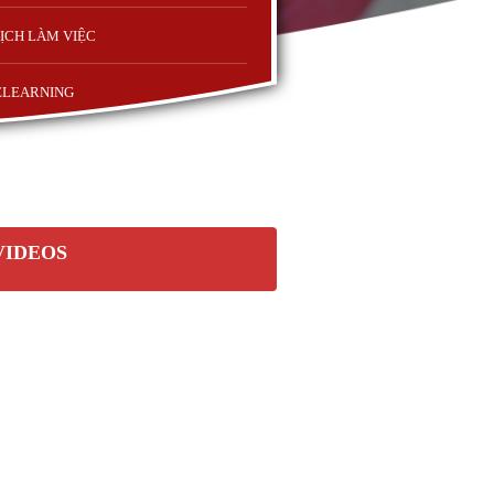
ỊCH LÀM VIỆC
ELEARNING
VIDEOS