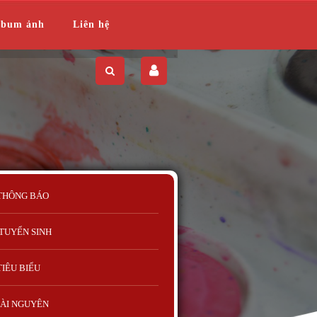
lbum ảnh
Liên hệ
THÔNG BÁO
TUYỂN SINH
TIÊU BIỂU
ÀI NGUYÊN