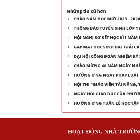
Những tin cũ hơn
CHÀO NĂM HỌC MỚI 2023 - 202
THÔNG BÁO TUYỂN SINH LỚP 1 
HỘI NGHỊ SƠ KẾT HỌC KÌ I NĂM 
GẶP MẶT HỌC SINH ĐẠT GIẢI C
ĐẠI HỘI CÔNG ĐOÀN NHIỆM KỲ 
CHÀO MỪNG 40 NĂM NGÀY NHÀ 
HƯỞNG ỨNG NGÀY PHÁP LUẬT 
HỘI THI "GIÁO VIÊN TÀI NĂNG,
NGÀY HỘI GIÁO DỤC CỦA PHƯ
HƯỞNG ỨNG TUẦN LỄ HỌC TẬP 
HOẠT ĐỘNG NHÀ TRƯỜN