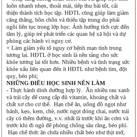
luôn nhanh nhẹn, thoải mái, tiếp thu bài tốt, cải
thiện thành tích học tập. HĐTL cũng giúp làm giảm
căng thẳng, bồn chồn và thiếu tập trung do phải
ngồi liên tục trong lớp học. Ảnh hưởng tích cực đến
tâm lý, giúp trẻ phát triển các quan hệ xã hội và dự
phòng các hành vi nguy cơ.
+ Làm giảm yếu tố nguy cơ bệnh mạn tính trong
tương lai. HĐTL ở học sinh là nền tảng cho sức
khỏe tương lai tốt hơn. Nhiều bệnh và tình trạng sức
khỏe xấu liên quan đến ít HĐTL như bệnh tim, đột
quỵ, béo phì;
NHỮNG ĐIỀU HỌC SINH NÊN LÀM
- Thực hành dinh dưỡng hợp lý. Ăn nhiều rau xanh
và trái cây để cung cấp đủ vitamin, khoáng chất và
chất xơ cho cơ thể. Hạn chế ăn, uống đồ ngọt như
bánh, kẹo, kem, chè, nước ngọt đóng chai, nước trái
cây có thêm đường, v.v. nhất là trước khi ăn cơm và
trước khi đi ngủ để phòng chống sâu răng, béo phì.
Hạn chế thức ăn chứa nhiều chất béo như thịt mỡ,