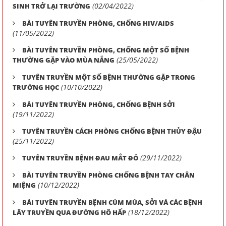
(02/04/2022)
SINH TRỞ LẠI TRƯỜNG
BÀI TUYÊN TRUYỀN PHÒNG, CHỐNG HIV/AIDS
(11/05/2022)
BÀI TUYÊN TRUYỀN PHÒNG, CHỐNG MỘT SỐ BỆNH
(25/05/2022)
THƯỜNG GẶP VÀO MÙA NẮNG
TUYÊN TRUYỀN MỘT SỐ BỆNH THƯỜNG GẶP TRONG
(10/10/2022)
TRƯỜNG HỌC
BÀI TUYÊN TRUYỀN PHÒNG, CHỐNG BỆNH SỞI
(19/11/2022)
TUYÊN TRUYỀN CÁCH PHÒNG CHỐNG BỆNH THỦY ĐẬU
(25/11/2022)
(29/11/2022)
TUYÊN TRUYỀN BỆNH ĐAU MẮT ĐỎ
BÀI TUYÊN TRUYỀN PHÒNG CHỐNG BỆNH TAY CHÂN
(10/12/2022)
MIỆNG
BÀI TUYÊN TRUYỀN BỆNH CÚM MÙA, SỞI VÀ CÁC BỆNH
(18/12/2022)
LÂY TRUYỀN QUA ĐƯỜNG HÔ HẤP