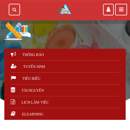
THÔNG BÁO
TUYỂN SINH
TIÊU BIỂU
TÀI NGUYÊN
LỊCH LÀM VIỆC
ELEARNING