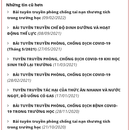
Những tin cũ hơn
Bài tuyên truyền phòng chống tai nạn thương tích
(09/02/2022)
trong trường học
BÀI TUYÊN TRUYỀN CHẾ ĐỘ DINH DƯỠNG VÀ HOẠT
(08/09/2021)
ĐỘNG THỂ LỰC
BÀI TUYÊN TRUYỀN PHÒNG, CHỐNG DỊCH COVID-19
(27/05/2021)
(Tháng 5/2021)
TUYÊN TRUYỀN PHÒNG, CHỐNG DỊCH COVID-19 KHI HỌC
(11/03/2021)
SINH TRỞ LẠI TRƯỜNG
BÀI TUYÊN TRUYỀN PHÒNG, CHỐNG DỊCH COVID-19
(28/02/2021)
TUYÊN TRUYỀN TÁC HẠI CỦA THỨC ĂN NHANH VÀ NƯỚC
(17/01/2021)
NGỌT, ĐỒ UỐNG CÓ GAS
BÀI TUYÊN TRUYỀN PHÒNG, CHỐNG DỊCH BỆNH COVID-
(28/11/2020)
19 TRONG TRƯỜNG HỌC
Bài tuyên truyền phòng chống tai nạn thương tích
(21/10/2020)
trong trường học