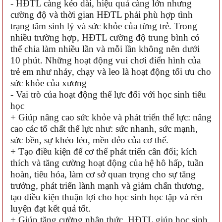
- HĐTL càng kéo dài, hiệu quả càng lớn nhưng
cường độ và thời gian HĐTL phải phù hợp tình
trạng tâm sinh lý và sức khỏe của từng trẻ. Trong
nhiều trường hợp, HĐTL cường độ trung bình có
thể chia làm nhiều lần và mỗi lần không nên dưới
10 phút. Những hoạt động vui chơi điển hình của
trẻ em như nhảy, chạy và leo là hoạt động tối ưu cho
sức khỏe của xương
- Vai trò của hoạt động thể lực đối với học sinh tiểu
học
+ Giúp nâng cao sức khỏe và phát triển thể lực: nâng
cao các tố chất thể lực như: sức nhanh, sức mạnh,
sức bền, sự khéo léo, mền dẻo của cơ thể.
+ Tạo điều kiện để cơ thể phát triển cân đối; kích
thích và tăng cường hoạt động của hệ hô hấp, tuần
hoàn, tiêu hóa, làm cơ sở quan trọng cho sự tăng
trưởng, phát triển lành mạnh và giảm chấn thương,
tạo điều kiện thuận lợi cho học sinh học tập và rèn
luyện đạt kết quả tốt.
+ Giúp tăng cường nhận thức. HĐTL giúp học sinh