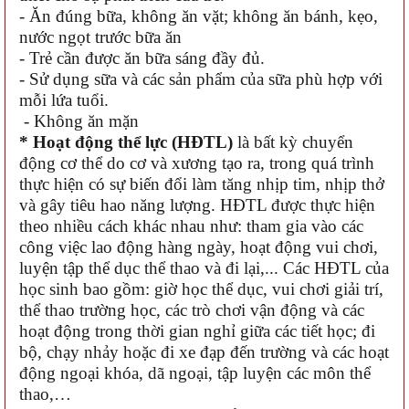
- Ăn đúng bữa, không ăn vặt; không ăn bánh, kẹo,
nước ngọt trước bữa ăn
- Trẻ cần được ăn bữa sáng đầy đủ.
- Sử dụng sữa và các sản phẩm của sữa phù hợp với
mỗi lứa tuổi.
- Không ăn mặn
* Hoạt động thể lực (HĐTL)
là bất kỳ chuyển
động cơ thể do cơ và xương tạo ra, trong quá trình
thực hiện có sự biến đổi làm tăng nhịp tim, nhịp thở
và gây tiêu hao năng lượng. HĐTL được thực hiện
theo nhiều cách khác nhau như: tham gia vào các
công việc lao động hàng ngày, hoạt động vui chơi,
luyện tập thể dục thể thao và đi lại,... Các HĐTL của
học sinh bao gồm: giờ học thể dục, vui chơi giải trí,
thể thao trường học, các trò chơi vận động và các
hoạt động trong thời gian nghỉ giữa các tiết học; đi
bộ, chạy nhảy hoặc đi xe đạp đến trường và các hoạt
động ngoại khóa, dã ngoại, tập luyện các môn thể
thao,…