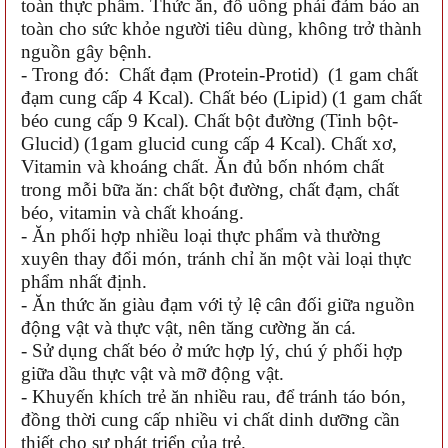
toàn thực phẩm. Thức ăn, đồ uống phải đảm bảo an
toàn cho sức khỏe người tiêu dùng, không trở thành
nguồn gây bệnh.
- Trong đó: Chất đạm (Protein-Protid) (1 gam chất
đạm cung cấp 4 Kcal). Chất béo (Lipid) (1 gam chất
béo cung cấp 9 Kcal). Chất bột đường (Tinh bột-
Glucid) (1gam glucid cung cấp 4 Kcal). Chất xơ,
Vitamin và khoáng chất. Ăn đủ bốn nhóm chất
trong mỗi bữa ăn: chất bột đường, chất đạm, chất
béo, vitamin và chất khoáng.
- Ăn phối hợp nhiều loại thực phẩm và thường
xuyên thay đổi món, tránh chỉ ăn một vài loại thực
phẩm nhất định.
- Ăn thức ăn giàu đạm với tỷ lệ cân đối giữa nguồn
động vật và thực vật, nên tăng cường ăn cá.
- Sử dụng chất béo ở mức hợp lý, chú ý phối hợp
giữa dầu thực vật và mỡ động vật.
- Khuyến khích trẻ ăn nhiều rau, để tránh táo bón,
đồng thời cung cấp nhiều vi chất dinh dưỡng cần
thiết cho sự phát triển của trẻ.