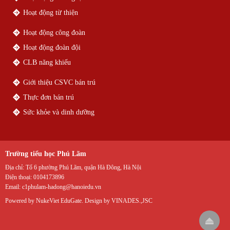
Hoạt động từ thiện
Hoạt động công đoàn
Hoạt động đoàn đội
CLB năng khiếu
Giới thiệu CSVC bán trú
Thực đơn bán trú
Sức khỏe và dinh dưỡng
Trường tiểu học Phú Lãm
Địa chỉ:
Tổ 6 phường Phú Lãm, quận Hà Đông, Hà Nội
Điện thoại:
0104173896
Email:
c1phulam-hadong@hanoiedu.vn
Powered by
NukeViet EduGate
. Design by
VINADES.,JSC