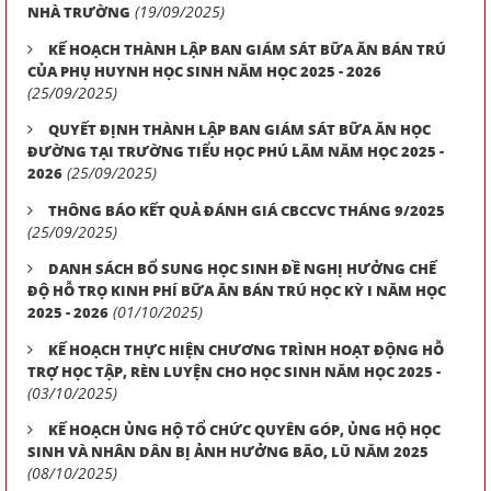
(19/09/2025)
NHÀ TRƯỜNG
KẾ HOẠCH THÀNH LẬP BAN GIÁM SÁT BỮA ĂN BÁN TRÚ
CỦA PHỤ HUYNH HỌC SINH NĂM HỌC 2025 - 2026
(25/09/2025)
QUYẾT ĐỊNH THÀNH LẬP BAN GIÁM SÁT BỮA ĂN HỌC
ĐƯỜNG TẠI TRƯỜNG TIỂU HỌC PHÚ LÃM NĂM HỌC 2025 -
(25/09/2025)
2026
THÔNG BÁO KẾT QUẢ ĐÁNH GIÁ CBCCVC THÁNG 9/2025
(25/09/2025)
DANH SÁCH BỔ SUNG HỌC SINH ĐỀ NGHỊ HƯỞNG CHẾ
ĐỘ HỖ TRỌ KINH PHÍ BỮA ĂN BÁN TRÚ HỌC KỲ I NĂM HỌC
(01/10/2025)
2025 - 2026
KẾ HOẠCH THỰC HIỆN CHƯƠNG TRÌNH HOẠT ĐỘNG HỖ
TRỢ HỌC TẬP, RÈN LUYỆN CHO HỌC SINH NĂM HỌC 2025 -
(03/10/2025)
KẾ HOẠCH ỦNG HỘ TỔ CHỨC QUYÊN GÓP, ỦNG HỘ HỌC
SINH VÀ NHÂN DÂN BỊ ẢNH HƯỞNG BÃO, LŨ NĂM 2025
(08/10/2025)