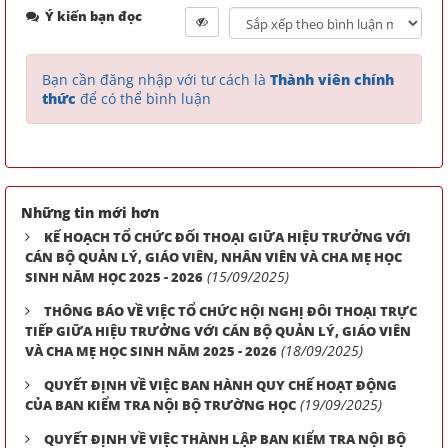
Ý kiến bạn đọc
Bạn cần đăng nhập với tư cách là
Thành viên chính
thức
để có thể bình luận
Những tin mới hơn
KẾ HOẠCH TỔ CHỨC ĐỐI THOẠI GIỮA HIỆU TRƯỞNG VỚI
CÁN BỘ QUẢN LÝ, GIÁO VIÊN, NHÂN VIÊN VÀ CHA MẸ HỌC
(15/09/2025)
SINH NĂM HỌC 2025 - 2026
THÔNG BÁO VỀ VIỆC TỔ CHỨC HỘI NGHỊ ĐÔI THOẠI TRỰC
TIẾP GIỮA HIỆU TRƯỞNG VỚI CÁN BỘ QUẢN LÝ, GIÁO VIÊN
(18/09/2025)
VÀ CHA MẸ HỌC SINH NĂM 2025 - 2026
QUYẾT ĐỊNH VỀ VIỆC BAN HÀNH QUY CHẾ HOẠT ĐỘNG
(19/09/2025)
CỦA BAN KIỂM TRA NỘI BỘ TRƯỜNG HỌC
QUYẾT ĐỊNH VỀ VIỆC THÀNH LẬP BAN KIỂM TRA NỘI BỘ