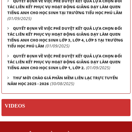
QUYẾT ĐỊNH VỀ VIỆC PHÊ DUYỆT KẾT QUẢ LỰA CHỌN ĐỐI
TÁC LIÊN KẾT PHỤC VỤ HOẠT ĐỘNG GIẢNG DẠY LÀM QUEN
TIẾNG ANH CHO HỌC SINH TẠI TRƯỜNG TIỂU HỌC PHÚ LÃM
(01/09/2025)
QUYẾT ĐỊNH VỀ VIỆC PHÊ DUYỆT KẾT QUẢ LỰA CHỌN ĐỐI
TÁC LIÊN KẾT PHỤC VỤ HOẠT ĐỘNG GIẢNG DẠY LÀM QUEN
TIẾNG ANH CHO HỌC SINH LỚP 3, LỚP 4, LỚP 5 TẠI TRƯỜNG
(01/09/2025)
TIỂU HỌC PHÚ LÃM
QUYẾT ĐỊNH VỀ VIỆC PHÊ DUYỆT KẾT QUẢ LỰA CHỌN ĐỐI
TÁC LIÊN KẾT PHỤC VỤ HOẠT ĐỘNG GIẢNG DẠY LÀM QUEN
(01/09/2025)
TIẾNG ANH CHO HỌC SINH LỚP 1, LỚP 2.
THƯ MỜI CHÀO GIÁ PHẦN MỀM LIÊN LẠC TRỰC TUYẾN
(30/08/2025)
NĂM HỌC 2025 - 2026
VIDEOS