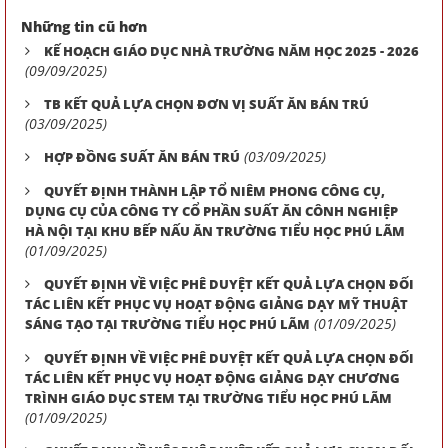
Những tin cũ hơn
KẾ HOẠCH GIÁO DỤC NHÀ TRƯỜNG NĂM HỌC 2025 - 2026
(09/09/2025)
TB KẾT QUẢ LỰA CHỌN ĐƠN VỊ SUẤT ĂN BÁN TRÚ
(03/09/2025)
(03/09/2025)
HỢP ĐỒNG SUẤT ĂN BÁN TRÚ
QUYẾT ĐỊNH THÀNH LẬP TỔ NIÊM PHONG CÔNG CỤ,
DỤNG CỤ CỦA CÔNG TY CỔ PHẦN SUẤT ĂN CÔNH NGHIỆP
HÀ NỘI TẠI KHU BẾP NẤU ĂN TRƯỜNG TIỂU HỌC PHÚ LÃM
(01/09/2025)
QUYẾT ĐỊNH VỀ VIỆC PHÊ DUYỆT KẾT QUẢ LỰA CHỌN ĐỐI
TÁC LIÊN KẾT PHỤC VỤ HOẠT ĐỘNG GIẢNG DẠY MỸ THUẬT
(01/09/2025)
SÁNG TẠO TẠI TRƯỜNG TIỂU HỌC PHÚ LÃM
QUYẾT ĐỊNH VỀ VIỆC PHÊ DUYỆT KẾT QUẢ LỰA CHỌN ĐỐI
TÁC LIÊN KẾT PHỤC VỤ HOẠT ĐỘNG GIẢNG DẠY CHƯƠNG
TRÌNH GIÁO DỤC STEM TẠI TRƯỜNG TIỂU HỌC PHÚ LÃM
(01/09/2025)