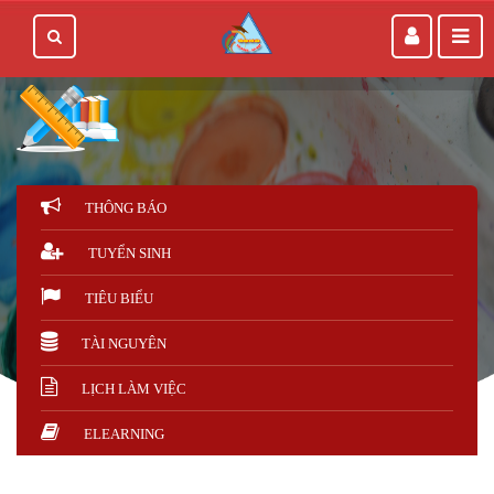
THÔNG BÁO
TUYỂN SINH
TIÊU BIỂU
TÀI NGUYÊN
LỊCH LÀM VIỆC
ELEARNING