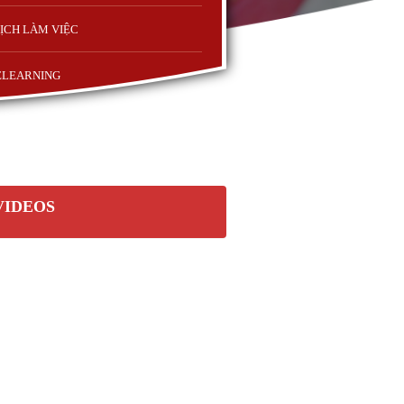
ỊCH LÀM VIỆC
ELEARNING
VIDEOS