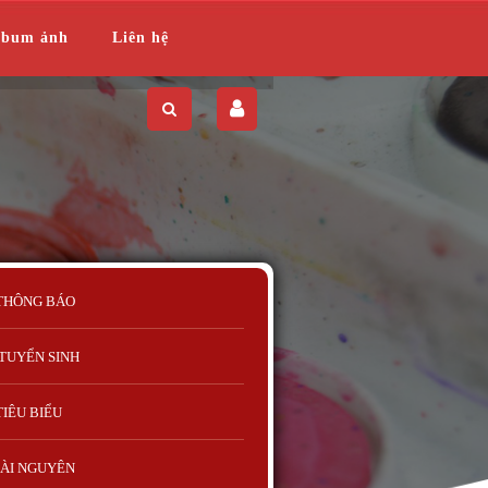
lbum ảnh
Liên hệ
THÔNG BÁO
TUYỂN SINH
TIÊU BIỂU
ÀI NGUYÊN