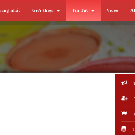
rang nhất
Giới thiệu
Tin Tức
Video
A
T