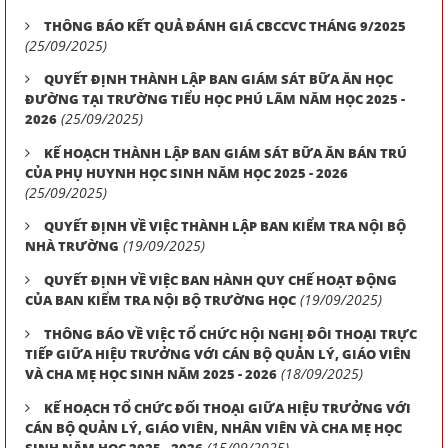
THÔNG BÁO KẾT QUẢ ĐÁNH GIÁ CBCCVC THÁNG 9/2025
(25/09/2025)
QUYẾT ĐỊNH THÀNH LẬP BAN GIÁM SÁT BỮA ĂN HỌC
ĐƯỜNG TẠI TRƯỜNG TIỂU HỌC PHÚ LÃM NĂM HỌC 2025 -
(25/09/2025)
2026
KẾ HOẠCH THÀNH LẬP BAN GIÁM SÁT BỮA ĂN BÁN TRÚ
CỦA PHỤ HUYNH HỌC SINH NĂM HỌC 2025 - 2026
(25/09/2025)
QUYẾT ĐỊNH VỀ VIỆC THÀNH LẬP BAN KIỂM TRA NỘI BỘ
(19/09/2025)
NHÀ TRƯỜNG
QUYẾT ĐỊNH VỀ VIỆC BAN HÀNH QUY CHẾ HOẠT ĐỘNG
(19/09/2025)
CỦA BAN KIỂM TRA NỘI BỘ TRƯỜNG HỌC
THÔNG BÁO VỀ VIỆC TỔ CHỨC HỘI NGHỊ ĐÔI THOẠI TRỰC
TIẾP GIỮA HIỆU TRƯỞNG VỚI CÁN BỘ QUẢN LÝ, GIÁO VIÊN
(18/09/2025)
VÀ CHA MẸ HỌC SINH NĂM 2025 - 2026
KẾ HOẠCH TỔ CHỨC ĐỐI THOẠI GIỮA HIỆU TRƯỞNG VỚI
CÁN BỘ QUẢN LÝ, GIÁO VIÊN, NHÂN VIÊN VÀ CHA MẸ HỌC
(15/09/2025)
SINH NĂM HỌC 2025 - 2026