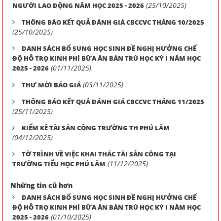
(25/10/2025)
NGƯỜI LAO ĐỘNG NĂM HỌC 2025 - 2026
THÔNG BÁO KẾT QUẢ ĐÁNH GIÁ CBCCVC THÁNG 10/2025
(25/10/2025)
DANH SÁCH BỔ SUNG HỌC SINH ĐỀ NGHỊ HƯỞNG CHẾ
ĐỘ HỖ TRỌ KINH PHÍ BỮA ĂN BÁN TRÚ HỌC KỲ I NĂM HỌC
(01/11/2025)
2025 - 2026
(03/11/2025)
THƯ MỜI BÁO GIÁ
THÔNG BÁO KẾT QUẢ ĐÁNH GIÁ CBCCVC THÁNG 11/2025
(25/11/2025)
KIỂM KÊ TÀI SẢN CÔNG TRƯỜNG TH PHÚ LÃM
(04/12/2025)
TỜ TRÌNH VỀ VIỆC KHAI THÁC TÀI SẢN CÔNG TẠI
(11/12/2025)
TRƯỜNG TIỂU HỌC PHÚ LÃM
Những tin cũ hơn
DANH SÁCH BỔ SUNG HỌC SINH ĐỀ NGHỊ HƯỞNG CHẾ
ĐỘ HỖ TRỌ KINH PHÍ BỮA ĂN BÁN TRÚ HỌC KỲ I NĂM HỌC
(01/10/2025)
2025 - 2026