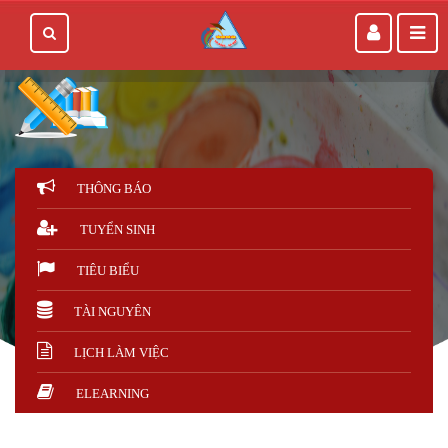
THÔNG BÁO
TUYỂN SINH
TIÊU BIỂU
TÀI NGUYÊN
LỊCH LÀM VIỆC
ELEARNING