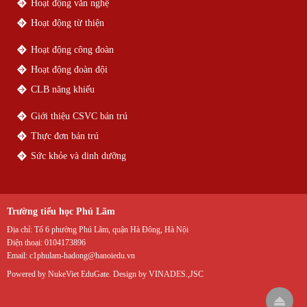
Hoạt động văn nghệ
Hoạt động từ thiện
Hoạt động công đoàn
Hoạt động đoàn đội
CLB năng khiếu
Giới thiệu CSVC bán trú
Thực đơn bán trú
Sức khỏe và dinh dưỡng
Trường tiểu học Phú Lãm
Địa chỉ:
Tổ 6 phường Phú Lãm, quận Hà Đông, Hà Nội
Điện thoại:
0104173896
Email:
c1phulam-hadong@hanoiedu.vn
Powered by
NukeViet EduGate
. Design by
VINADES.,JSC