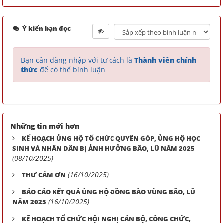
Ý kiến bạn đọc
Bạn cần đăng nhập với tư cách là
Thành viên chính
thức
để có thể bình luận
Những tin mới hơn
KẾ HOẠCH ỦNG HỘ TỔ CHỨC QUYÊN GÓP, ỦNG HỘ HỌC
SINH VÀ NHÂN DÂN BỊ ẢNH HƯỞNG BÃO, LŨ NĂM 2025
(08/10/2025)
(16/10/2025)
THƯ CẢM ƠN
BÁO CÁO KẾT QUẢ ỦNG HỘ ĐỒNG BÀO VÙNG BÃO, LŨ
(16/10/2025)
NĂM 2025
KẾ HOẠCH TỔ CHỨC HỘI NGHỊ CÁN BỘ, CÔNG CHỨC,