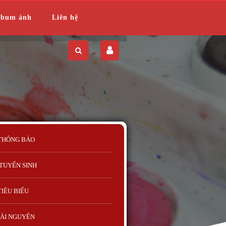
lbum ảnh
Liên hệ
THÔNG BÁO
TUYỂN SINH
TIÊU BIỂU
ÀI NGUYÊN