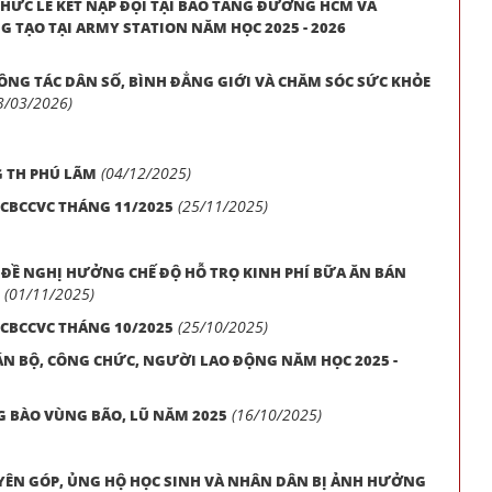
 CHỨC LỄ KẾT NẠP ĐỘI TẠI BẢO TÀNG ĐƯỜNG HCM VÀ
 TẠO TẠI ARMY STATION NĂM HỌC 2025 - 2026
NG TÁC DÂN SỐ, BÌNH ĐẲNG GIỚI VÀ CHĂM SÓC SỨC KHỎE
3/03/2026)
(04/12/2025)
G TH PHÚ LÃM
(25/11/2025)
 CBCCVC THÁNG 11/2025
 ĐỀ NGHỊ HƯỞNG CHẾ ĐỘ HỖ TRỌ KINH PHÍ BỮA ĂN BÁN
(01/11/2025)
(25/10/2025)
 CBCCVC THÁNG 10/2025
ÁN BỘ, CÔNG CHỨC, NGƯỜI LAO ĐỘNG NĂM HỌC 2025 -
(16/10/2025)
G BÀO VÙNG BÃO, LŨ NĂM 2025
YÊN GÓP, ỦNG HỘ HỌC SINH VÀ NHÂN DÂN BỊ ẢNH HƯỞNG