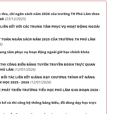
h thu, chi ngân sách năm 2026 của trường TH Phú Lãm theo
(23/12/2025)
BND
LIÊN KẾT VỚI CÁC TRUNG TÂM PHỤC VỤ HOẠT ĐỘNG NGOÀI
Ự TOÁN NGÂN SÁCH NĂM 2025 CỦA TRƯỜNG TH PHÚ LÃM
5)
trung tâm phục vụ hoạt động ngoài giờ học chính khóa
À THI CÔNG BIỂN BẢNG TUYÊN TRUYỀN ĐDDH TRỰC QUAN
(12/01/2026)
PHÚ LÃM
 ĐỐI TÁC LIÊN KẾT GIẢNG DẠY CHƯƠNG TRÌNH KỸ NĂNG
(12/01/2026)
 HỌC 2025 - 2026
HÁT TRIỂN TRƯỜNG TIỂU HỌC PHÚ LÃM GIAI ĐOẠN 2026 -
t kế và thi công hệ thống bảng biểu, đồ dùng dạy học trực