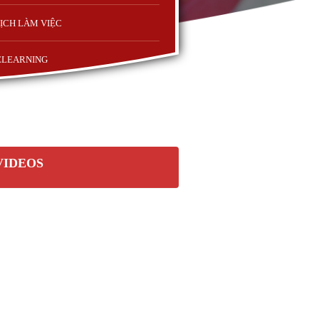
ỊCH LÀM VIỆC
ELEARNING
VIDEOS