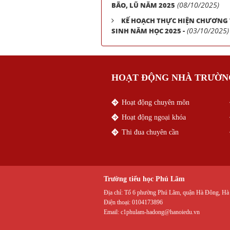
(08/10/2025)
BÃO, LŨ NĂM 2025
KẾ HOẠCH THỰC HIỆN CHƯƠNG 
(03/10/2025)
SINH NĂM HỌC 2025 -
HOẠT ĐỘNG NHÀ TRƯỜN
Hoạt động chuyên môn
Hoạt động ngoại khóa
Thi đua chuyên cần
Trường tiểu học Phú Lãm
Địa chỉ:
Tổ 6 phường Phú Lãm, quận Hà Đông, Hà
Điện thoại:
0104173896
Email:
c1phulam-hadong@hanoiedu.vn