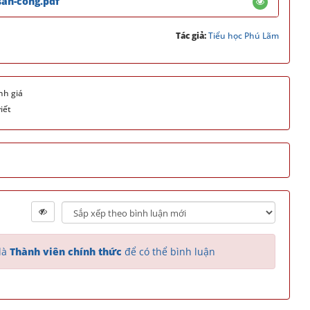
-san-cong.pdf
Tác giả:
Tiểu học Phú Lãm
nh giá
iết
là
Thành viên chính thức
để có thể bình luận