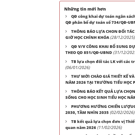
Những tin mới hơn
QĐ công khai dự toán ngân sác
QĐ phân bổ dự toán số 734/QĐ-U
THÔNG BÁO LỰA CHON ĐỐI TÁC 
(28/12/2025)
GIỜ HỌC CHÍNH KHÓA
QĐ V/V CÔNG KHAI BỔ SUNG D
(31/12/202
THEO QD 851/QĐ-UBND
TB lựa chọn đối tác LK với các 
(06/01/2026)
THƯ MỜI CHÀO GIÁ THIẾT KẾ V
NĂM 2026 TẠI TRƯỜNG TIỂU HỌC 
THÔNG BÁO KẾT QUẢ LỰA CHỌN
SỐNG CHO HỌC SINH TIỂU HỌC NĂM
PHƯƠNG HƯỚNG CHIẾN LƯỢUC P
(02/02/2026)
2030, TẦM NHÌN 2035
TB kết quả lựa chọn đơn vị Thiế
(11/02/2026)
quan năm 2026