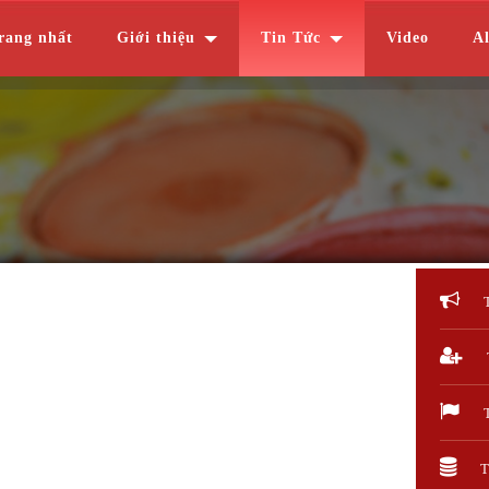
rang nhất
Giới thiệu
Tin Tức
Video
A
T