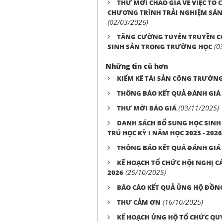
THƯ MỜI CHÀO GIÁ VỀ VIỆC TỔ
CHƯƠNG TRÌNH TRẢI NGHIỆM SÁNG
(02/03/2026)
TĂNG CƯỜNG TUYÊN TRUYỀN CÔ
(0
SINH SẢN TRONG TRƯỜNG HỌC
Những tin cũ hơn
KIỂM KÊ TÀI SẢN CÔNG TRƯỜN
THÔNG BÁO KẾT QUẢ ĐÁNH GIÁ
(03/11/2025)
THƯ MỜI BÁO GIÁ
DANH SÁCH BỔ SUNG HỌC SINH
TRÚ HỌC KỲ I NĂM HỌC 2025 - 2026
THÔNG BÁO KẾT QUẢ ĐÁNH GIÁ
KẾ HOẠCH TỔ CHỨC HỘI NGHỊ C
(25/10/2025)
2026
BÁO CÁO KẾT QUẢ ỦNG HỘ ĐỒN
(16/10/2025)
THƯ CẢM ƠN
KẾ HOẠCH ỦNG HỘ TỔ CHỨC QU