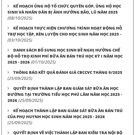
KẾ HOẠCH ỦNG HỘ TỔ CHỨC QUYÊN GÓP, ỦNG HỘ HỌC
SINH VÀ NHÂN DÂN BỊ ẢNH HƯỞNG BÃO, LŨ NĂM 2025
(08/10/2025)
KẾ HOẠCH THỰC HIỆN CHƯƠNG TRÌNH HOẠT ĐỘNG HỖ
TRỢ HỌC TẬP, RÈN LUYỆN CHO HỌC SINH NĂM HỌC 2025 -
(03/10/2025)
DANH SÁCH BỔ SUNG HỌC SINH ĐỀ NGHỊ HƯỞNG CHẾ
ĐỘ HỖ TRỌ KINH PHÍ BỮA ĂN BÁN TRÚ HỌC KỲ I NĂM HỌC
(01/10/2025)
2025 - 2026
THÔNG BÁO KẾT QUẢ ĐÁNH GIÁ CBCCVC THÁNG 9/2025
(25/09/2025)
QUYẾT ĐỊNH THÀNH LẬP BAN GIÁM SÁT BỮA ĂN HỌC
ĐƯỜNG TẠI TRƯỜNG TIỂU HỌC PHÚ LÃM NĂM HỌC 2025 -
(25/09/2025)
2026
KẾ HOẠCH THÀNH LẬP BAN GIÁM SÁT BỮA ĂN BÁN TRÚ
CỦA PHỤ HUYNH HỌC SINH NĂM HỌC 2025 - 2026
(25/09/2025)
QUYẾT ĐỊNH VỀ VIỆC THÀNH LẬP BAN KIỂM TRA NỘI BỘ