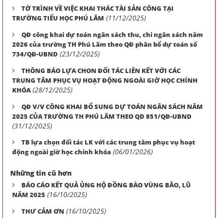
TỜ TRÌNH VỀ VIỆC KHAI THÁC TÀI SẢN CÔNG TẠI
(11/12/2025)
TRƯỜNG TIỂU HỌC PHÚ LÃM
QĐ công khai dự toán ngân sách thu, chi ngân sách năm
2026 của trường TH Phú Lãm theo QĐ phân bổ dự toán số
(23/12/2025)
734/QĐ-UBND
THÔNG BÁO LỰA CHON ĐỐI TÁC LIÊN KẾT VỚI CÁC
TRUNG TÂM PHỤC VỤ HOẠT ĐỘNG NGOÀI GIỜ HỌC CHÍNH
(28/12/2025)
KHÓA
QĐ V/V CÔNG KHAI BỔ SUNG DỰ TOÁN NGÂN SÁCH NĂM
2025 CỦA TRƯỜNG TH PHÚ LÃM THEO QD 851/QĐ-UBND
(31/12/2025)
TB lựa chọn đối tác LK với các trung tâm phục vụ hoạt
(06/01/2026)
động ngoài giờ học chính khóa
Những tin cũ hơn
BÁO CÁO KẾT QUẢ ỦNG HỘ ĐỒNG BÀO VÙNG BÃO, LŨ
(16/10/2025)
NĂM 2025
(16/10/2025)
THƯ CẢM ƠN