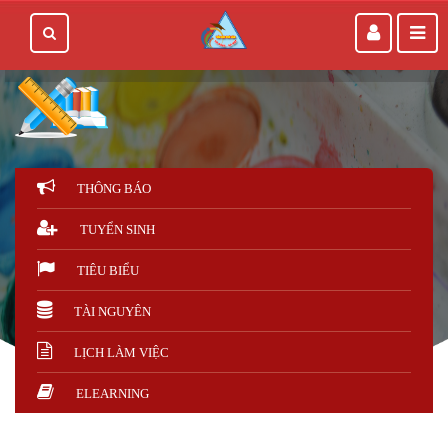
THÔNG BÁO
TUYỂN SINH
TIÊU BIỂU
TÀI NGUYÊN
LỊCH LÀM VIỆC
ELEARNING