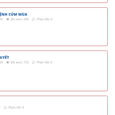
BỆNH CÚM MÙA
00
Đã xem: 206
Phản hồi: 0
HUYẾT
00
Đã xem: 153
Phản hồi: 0
7
Phản hồi: 0