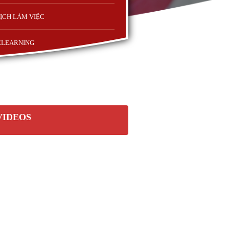
ỊCH LÀM VIỆC
ELEARNING
VIDEOS