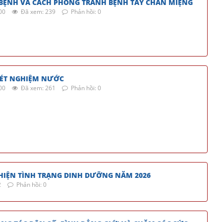
BỆNH VÀ CÁCH PHÒNG TRÁNH BỆNH TAY CHÂN MIỆNG
00
Đã xem: 239
Phản hồi: 0
XÉT NGHIỆM NƯỚC
00
Đã xem: 261
Phản hồi: 0
HIỆN TÌNH TRẠNG DINH DƯỠNG NĂM 2026
2
Phản hồi: 0