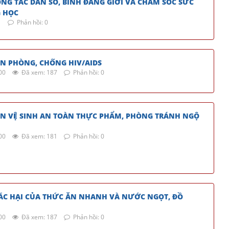
G TÁC DÂN SỐ, BÌNH ĐẲNG GIỚI VÀ CHĂM SÓC SỨC
 HỌC
1
Phản hồi: 0
ỀN PHÒNG, CHỐNG HIV/AIDS
00
Đã xem: 187
Phản hồi: 0
ỀN VỆ SINH AN TOÀN THỰC PHẨM, PHÒNG TRÁNH NGỘ
00
Đã xem: 181
Phản hồi: 0
ÁC HẠI CỦA THỨC ĂN NHANH VÀ NƯỚC NGỌT, ĐỒ
00
Đã xem: 187
Phản hồi: 0