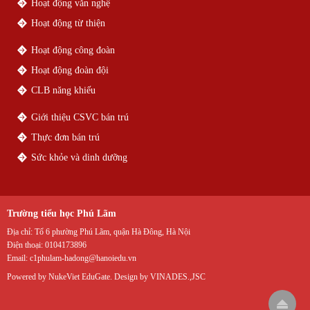
Hoạt động văn nghệ
Hoạt động từ thiện
Hoạt động công đoàn
Hoạt động đoàn đội
CLB năng khiếu
Giới thiệu CSVC bán trú
Thực đơn bán trú
Sức khỏe và dinh dưỡng
Trường tiểu học Phú Lãm
Địa chỉ:
Tổ 6 phường Phú Lãm, quận Hà Đông, Hà Nội
Điện thoại:
0104173896
Email:
c1phulam-hadong@hanoiedu.vn
Powered by
NukeViet EduGate
. Design by
VINADES.,JSC