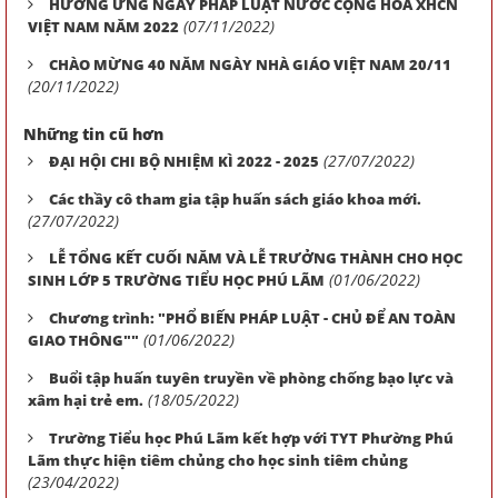
HƯỞNG ỨNG NGÀY PHÁP LUẬT NƯỚC CỘNG HÒA XHCN
(07/11/2022)
VIỆT NAM NĂM 2022
CHÀO MỪNG 40 NĂM NGÀY NHÀ GIÁO VIỆT NAM 20/11
(20/11/2022)
Những tin cũ hơn
(27/07/2022)
ĐẠI HỘI CHI BỘ NHIỆM KÌ 2022 - 2025
Các thầy cô tham gia tập huấn sách giáo khoa mới.
(27/07/2022)
LỄ TỔNG KẾT CUỐI NĂM VÀ LỄ TRƯỞNG THÀNH CHO HỌC
(01/06/2022)
SINH LỚP 5 TRƯỜNG TIỂU HỌC PHÚ LÃM
Chương trình: "PHỔ BIẾN PHÁP LUẬT - CHỦ ĐỂ AN TOÀN
(01/06/2022)
GIAO THÔNG""
Buổi tập huấn tuyên truyền về phòng chống bạo lực và
(18/05/2022)
xâm hại trẻ em.
Trường Tiểu học Phú Lãm kết hợp với TYT Phường Phú
Lãm thực hiện tiêm chủng cho học sinh tiêm chủng
(23/04/2022)