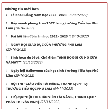
Những tin mới hơn
(05/09/2022)
Lễ Khai Giảng Năm học 2022 - 2023
Đẩy mạnh phong trào TDTT trong trường Tiểu học Phú
(18/10/2022)
Lãm
(18/10/2022)
Đại hội liên đội năm học 2022 - 2023
NGÀY HỘI GIÁO DỤC CỦA PHƯỜNG PHÚ LÃM
(23/10/2022)
Sinh hoạt dưới cờ. Chủ điểm "ANH BỘ ĐỘI CỤ HỒ XƯA
(25/10/2022)
VÀ NAY""
Ngày hội Halloween của học sinh Trường Tiểu học Phú
(29/10/2022)
Lãm
HỘI THI "GIÁO VIÊN TÀI NĂNG, THANH LỊCH" TẠI
(04/11/2022)
TRƯỜNG TIỂU HỌC PHÚ LÃM
Tiếp tục "HỘI THI GIÁO VIÊN TÀI NĂNG, THANH LỊCH" -
(07/11/2022)
PHẦN THI VĂN NGHỆ