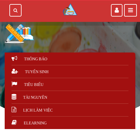
THÔNG BÁO
TUYỂN SINH
TIÊU BIỂU
TÀI NGUYÊN
LỊCH LÀM VIỆC
ELEARNING