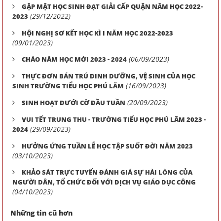
GẶP MẶT HỌC SINH ĐẠT GIẢI CẤP QUẬN NĂM HỌC 2022-
(29/12/2022)
2023
HỘI NGHỊ SƠ KẾT HỌC KÌ I NĂM HỌC 2022-2023
(09/01/2023)
(06/09/2023)
CHÀO NĂM HỌC MỚI 2023 - 2024
THỰC ĐƠN BÁN TRÚ DINH DƯỠNG, VỆ SINH CỦA HỌC
(16/09/2023)
SINH TRƯỜNG TIỂU HỌC PHÚ LÃM
(20/09/2023)
SINH HOẠT DƯỚI CỜ ĐẦU TUẦN
VUI TẾT TRUNG THU - TRƯỜNG TIỂU HỌC PHÚ LÃM 2023 -
(29/09/2023)
2024
HƯỞNG ỨNG TUẦN LỄ HỌC TẬP SUỐT ĐỜI NĂM 2023
(03/10/2023)
KHẢO SÁT TRỰC TUYẾN ĐÁNH GIÁ SỰ HÀI LÒNG CỦA
NGƯỜI DÂN, TỔ CHỨC ĐỐI VỚI DỊCH VỤ GIÁO DỤC CÔNG
(04/10/2023)
Những tin cũ hơn