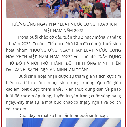
HƯỞNG ỨNG NGÀY PHÁP LUẬT NƯỚC CỘNG HÒA XHCN
VIỆT NAM NĂM 2022
Trong buổi chào cờ đầu tuần thứ 2 ngày mồng 7 tháng
11 năm 2022, Trường Tiểu học Phú Lãm đã có một buổi sinh
hoạt nhằm "HƯỞNG ỨNG NGÀY PHÁP LUẬT NƯỚC CỘNG
HÒA XHCN VIỆT NAM NĂM 2022" với chủ đề: "XÂY DỰNG
THỦ ĐÔ HÀ NỘI TRỞ THÀNH ĐÔ THỊ THÔNG MINH, HIỆN
ĐẠI, XANH, SẠCH, ĐẸP, AN NINH, AN TOÀN".
Buổi sinh hoạt nhận được sự tham gia và tích cực tìm
hiều của tất cả các em học sinh trong trường. Qua đó giúp
các em biết được thêm nhiều kiến thức đúng đắn về pháp
luật để các em áp dụng, tuyên truyền trong cuộc sống hàng
ngày. Đây thật sự là một buổi chào cờ thật ý nghĩa và bổ ích
với các em.
Dưới đây là một số hình ảnh tại buổi sinh hoạt: