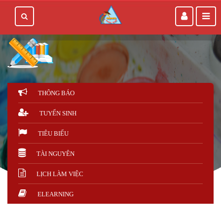
THÔNG BÁO
TUYỂN SINH
TIÊU BIỂU
TÀI NGUYÊN
LỊCH LÀM VIỆC
ELEARNING