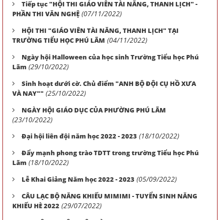
Tiếp tục "HỘI THI GIÁO VIÊN TÀI NĂNG, THANH LỊCH" -
(07/11/2022)
PHẦN THI VĂN NGHỆ
HỘI THI "GIÁO VIÊN TÀI NĂNG, THANH LỊCH" TẠI
(04/11/2022)
TRƯỜNG TIỂU HỌC PHÚ LÃM
Ngày hội Halloween của học sinh Trường Tiểu học Phú
(29/10/2022)
Lãm
Sinh hoạt dưới cờ. Chủ điểm "ANH BỘ ĐỘI CỤ HỒ XƯA
(25/10/2022)
VÀ NAY""
NGÀY HỘI GIÁO DỤC CỦA PHƯỜNG PHÚ LÃM
(23/10/2022)
(18/10/2022)
Đại hội liên đội năm học 2022 - 2023
Đẩy mạnh phong trào TDTT trong trường Tiểu học Phú
(18/10/2022)
Lãm
(05/09/2022)
Lễ Khai Giảng Năm học 2022 - 2023
CÂU LẠC BỘ NĂNG KHIẾU MIMIMI - TUYỂN SINH NĂNG
(29/07/2022)
KHIẾU HÈ 2022