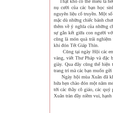
Thật khó có thể miêu tả hết
nụ cười của các bạn học si
nguyên liệu cổ truyền. Một số
mặc dù những chiếc bánh chư
thêm về ý nghĩa của những ch
sự gắn kết giữa con người vớ
cũng là món quà trải nghiệm 
khi đón Tết Giáp Thìn.
Cũng tại ngày Hội các em c
vàng, viết Thư Pháp và đặc b
giày. Qua đây cũng thể hiện 
trang trí mà các bạn muốn gửi
Ngày hội mùa Xuân đã khép 
hứa hẹn chào đón một năm mới 
tới các thầy cô giáo, các qu
Xuân tràn đầy niềm vui, hạnh