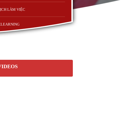
ỊCH LÀM VIỆC
ELEARNING
VIDEOS