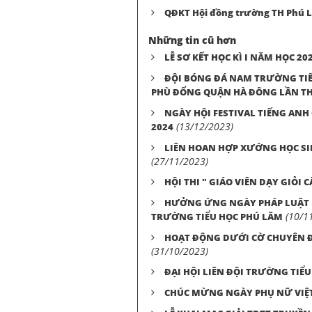
QĐKT Hội đồng trường TH Phú 
Những tin cũ hơn
LỄ SƠ KẾT HỌC KÌ I NĂM HỌC 202
ĐỘI BÓNG ĐÁ NAM TRƯỜNG TIỂU
PHÙ ĐỔNG QUẬN HÀ ĐÔNG LẦN THỨ
NGÀY HỘI FESTIVAL TIẾNG ANH
(13/12/2023)
2024
LIÊN HOAN HỢP XƯỚNG HỌC SI
(27/11/2023)
HỘI THI " GIÁO VIÊN DẠY GIỎ
HƯỞNG ỨNG NGÀY PHÁP LUẬT N
(10/1
TRƯỜNG TIỂU HỌC PHÚ LÃM
HOẠT ĐỘNG DƯỚI CỜ CHUYÊN Đ
(31/10/2023)
ĐẠI HỘI LIÊN ĐỘI TRƯỜNG TIỂU
CHÚC MỪNG NGÀY PHỤ NỮ VIỆT