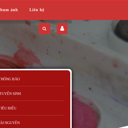
lbum ảnh
Liên hệ
THÔNG BÁO
TUYỂN SINH
TIÊU BIỂU
ÀI NGUYÊN