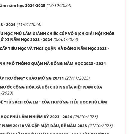
(18/10/2024)
Lãm năm học 2024-2025
(11/01/2024)
3 - 2024
 HỌC PHÚ LÃM GIÀNH CHIẾC CÚP VÔ ĐỊCH GIẢI HỘI KHỎE
(08/01/2024)
 XI NĂM HỌC 2023 - 2024
 CẤP TIỂU HỌC VÀ THCS QUẬN HÀ ĐÔNG NĂM HỌC 2023 -
NH PHỔ THÔNG QUẬN HÀ ĐÔNG NĂM HỌC 2023 - 2024
(27/11/2023)
I CẤP TRƯỜNG" CHÀO MỪNG 20/11
ƯỚC CỘNG HÒA XÃ HỘI CHỦ NGHĨA VIỆT NAM CỦA
1/2023)
Ề "TỦ SÁCH CỦA EM" CỦA TRƯỜNG TIỂU HỌC PHÚ LÃM
(25/10/2023)
 HỌC PHÚ LÃM NHIỆM KỲ 2023 - 2024
(21/10/2023)
 NAM 20/10 VÀ GẶP MẶT DÂU, RỂ NĂM 2023