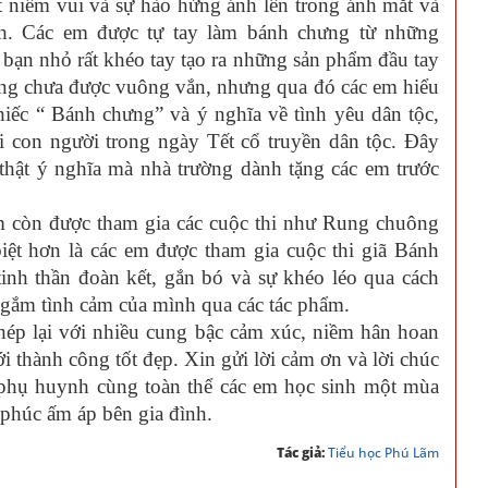
 niềm vui và sự hào hứng ánh lên trong ánh mắt và
nh. Các em được tự tay làm bánh chưng từ những
 bạn nhỏ rất khéo tay tạo ra những sản phẩm đầu tay
ng chưa được vuông vắn, nhưng qua đó các em hiểu
iếc “ Bánh chưng” và ý nghĩa về tình yêu dân tộc,
i con người trong ngày Tết cổ truyền dân tộc. Đây
thật ý nghĩa mà nhà trường dành tặng các em trước
òn được tham gia các cuộc thi như Rung chuông
iệt hơn là các em được tham gia cuộc thi giã Bánh
tinh thần đoàn kết, gắn bó và sự khéo léo qua cách
 gắm tình cảm của mình qua các tác phẩm.
lại với nhiều cung bậc cảm xúc, niềm hân hoan
thành công tốt đẹp. Xin gửi lời cảm ơn và lời chúc
ý phụ huynh cùng toàn thể các em học sinh một mùa
 phúc ấm áp bên gia đình.
Tác giả:
Tiểu học Phú Lãm