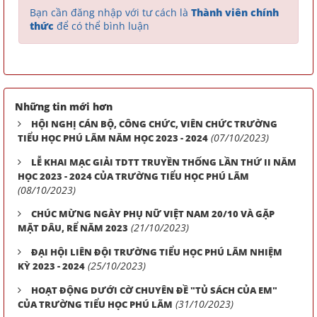
Bạn cần đăng nhập với tư cách là
Thành viên chính
thức
để có thể bình luận
Những tin mới hơn
HỘI NGHỊ CÁN BỘ, CÔNG CHỨC, VIÊN CHỨC TRƯỜNG
(07/10/2023)
TIỂU HỌC PHÚ LÃM NĂM HỌC 2023 - 2024
LỄ KHAI MẠC GIẢI TDTT TRUYỀN THỐNG LẦN THỨ II NĂM
HỌC 2023 - 2024 CỦA TRƯỜNG TIỂU HỌC PHÚ LÃM
(08/10/2023)
CHÚC MỪNG NGÀY PHỤ NỮ VIỆT NAM 20/10 VÀ GẶP
(21/10/2023)
MẶT DÂU, RỂ NĂM 2023
ĐẠI HỘI LIÊN ĐỘI TRƯỜNG TIỂU HỌC PHÚ LÃM NHIỆM
(25/10/2023)
KỲ 2023 - 2024
HOẠT ĐỘNG DƯỚI CỜ CHUYÊN ĐỀ "TỦ SÁCH CỦA EM"
(31/10/2023)
CỦA TRƯỜNG TIỂU HỌC PHÚ LÃM