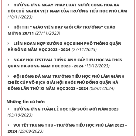
HƯỞNG ỨNG NGÀY PHÁP LUẬT NƯỚC CỘNG HÒA XÃ
HỘI CHỦ NGHĨA VIỆT NAM CỦA TRƯỜNG TIỂU HỌC PHÚ LÃM
(10/11/2023)
HỘI THI " GIÁO VIÊN DẠY GIỎI CẤP TRƯỜNG" CHÀO
(27/11/2023)
MỪNG 20/11
LIÊN HOAN HỢP XƯỚNG HỌC SINH PHỔ THÔNG QUẬN
(27/11/2023)
HÀ ĐÔNG NĂM HỌC 2023 - 2024
NGÀY HỘI FESTIVAL TIẾNG ANH CẤP TIỂU HỌC VÀ THCS
(13/12/2023)
QUẬN HÀ ĐÔNG NĂM HỌC 2023 - 2024
ĐỘI BÓNG ĐÁ NAM TRƯỜNG TIỂU HỌC PHÚ LÃM GIÀNH
CHIẾC CÚP VÔ ĐỊCH GIẢI HỘI KHỎE PHÙ ĐỔNG QUẬN HÀ
(08/01/2024)
ĐÔNG LẦN THỨ XI NĂM HỌC 2023 - 2024
Những tin cũ hơn
HƯỞNG ỨNG TUẦN LỄ HỌC TẬP SUỐT ĐỜI NĂM 2023
(03/10/2023)
VUI TẾT TRUNG THU - TRƯỜNG TIỂU HỌC PHÚ LÃM 2023 -
(29/09/2023)
2024