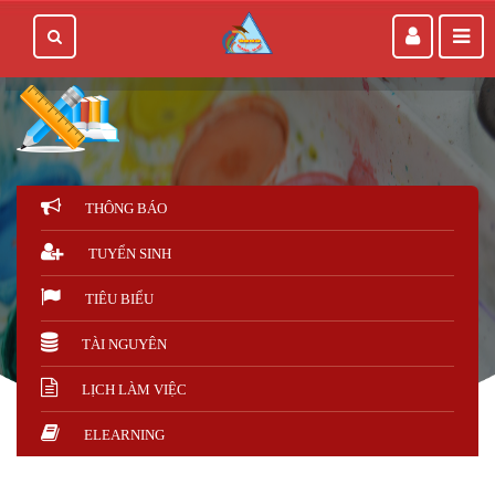
THÔNG BÁO
TUYỂN SINH
TIÊU BIỂU
TÀI NGUYÊN
LỊCH LÀM VIỆC
ELEARNING