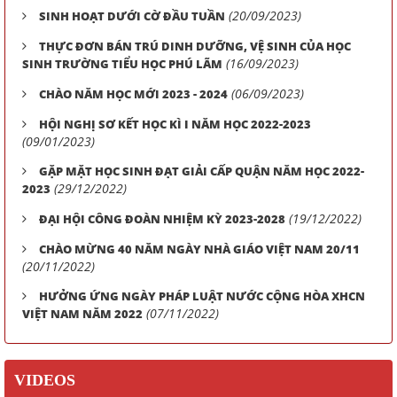
(20/09/2023)
SINH HOẠT DƯỚI CỜ ĐẦU TUẦN
THỰC ĐƠN BÁN TRÚ DINH DƯỠNG, VỆ SINH CỦA HỌC
(16/09/2023)
SINH TRƯỜNG TIỂU HỌC PHÚ LÃM
(06/09/2023)
CHÀO NĂM HỌC MỚI 2023 - 2024
HỘI NGHỊ SƠ KẾT HỌC KÌ I NĂM HỌC 2022-2023
(09/01/2023)
GẶP MẶT HỌC SINH ĐẠT GIẢI CẤP QUẬN NĂM HỌC 2022-
(29/12/2022)
2023
(19/12/2022)
ĐẠI HỘI CÔNG ĐOÀN NHIỆM KỲ 2023-2028
CHÀO MỪNG 40 NĂM NGÀY NHÀ GIÁO VIỆT NAM 20/11
(20/11/2022)
HƯỞNG ỨNG NGÀY PHÁP LUẬT NƯỚC CỘNG HÒA XHCN
(07/11/2022)
VIỆT NAM NĂM 2022
VIDEOS