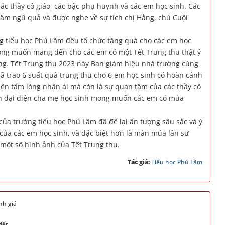
ác thầy cô giáo, các bậc phụ huynh và các em học sinh. Các
m ngũ quả và được nghe về sự tích chị Hằng, chú Cuội
ng tiểu học Phú Lãm đều tổ chức tặng quà cho các em học
ong muốn mang đến cho các em có một Tết Trung thu thật ý
ng. Tết Trung thu 2023 này Ban giám hiệu nhà trường cùng
đã trao 6 suất quà trung thu cho 6 em học sinh có hoàn cảnh
iện tấm lòng nhân ái mà còn là sự quan tâm của các thầy cô
an đại diện cha mẹ học sinh mong muốn các em có mùa
của trường tiểu học Phú Lãm đã để lại ấn tượng sâu sắc và ý
của các em học sinh, và đặc biệt hơn là màn múa lân sư
à một số hình ảnh của Tết Trung thu.
Tác giả:
Tiểu học Phú Lãm
nh giá
iết