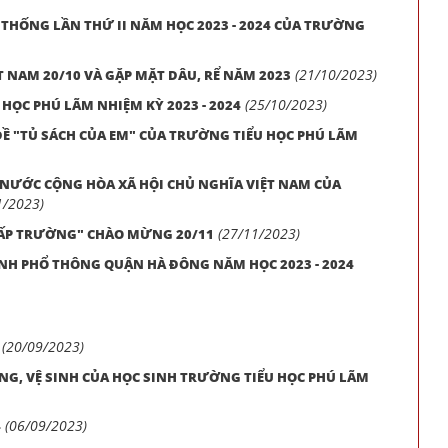
N THỐNG LẦN THỨ II NĂM HỌC 2023 - 2024 CỦA TRƯỜNG
(21/10/2023)
 NAM 20/10 VÀ GẶP MẶT DÂU, RỂ NĂM 2023
(25/10/2023)
 HỌC PHÚ LÃM NHIỆM KỲ 2023 - 2024
Ề "TỦ SÁCH CỦA EM" CỦA TRƯỜNG TIỂU HỌC PHÚ LÃM
ƯỚC CỘNG HÒA XÃ HỘI CHỦ NGHĨA VIỆT NAM CỦA
1/2023)
(27/11/2023)
I CẤP TRƯỜNG" CHÀO MỪNG 20/11
NH PHỔ THÔNG QUẬN HÀ ĐÔNG NĂM HỌC 2023 - 2024
(20/09/2023)
G, VỆ SINH CỦA HỌC SINH TRƯỜNG TIỂU HỌC PHÚ LÃM
(06/09/2023)
4