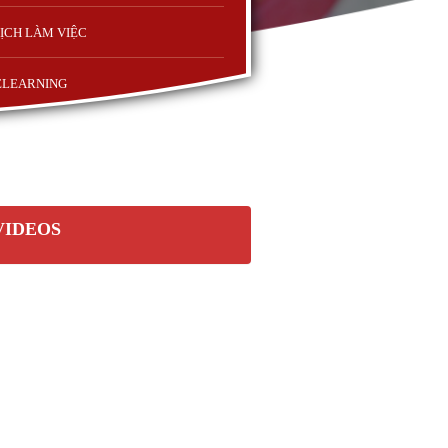
ỊCH LÀM VIỆC
ELEARNING
VIDEOS