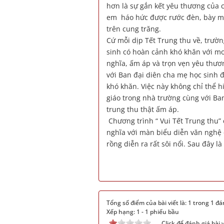
hơn là sự gắn kết yêu thương của c
em háo hức được rước đèn, bày mâ
trên cung trăng.
Cứ mỗi dịp Tết Trung thu về, trườ
sinh có hoàn cảnh khó khăn với m
nghĩa, ấm áp và trọn vẹn yêu thươ
với Ban đại diên cha mẹ học sinh 
khó khăn. Việc này không chỉ thể h
giáo trong nhà trường cùng với B
trung thu thật ấm áp.
Chương trình “ Vui Tết Trung thu” 
nghĩa với màn biểu diễn văn nghệ 
rồng diễn ra rất sôi nổi. Sau đây l
Tổng số điểm của bài viết là: 1 trong 1 đá
Xếp hạng:
1
-
1
phiếu bầu
Click để đánh giá bài v