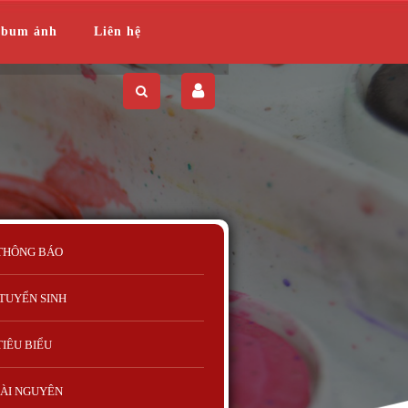
lbum ảnh
Liên hệ
THÔNG BÁO
TUYỂN SINH
TIÊU BIỂU
ÀI NGUYÊN