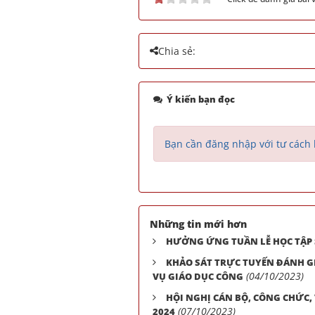
Chia sẻ:
Ý kiến bạn đọc
Bạn cần đăng nhập với tư cách 
Những tin mới hơn
HƯỞNG ỨNG TUẦN LỄ HỌC TẬP 
KHẢO SÁT TRỰC TUYẾN ĐÁNH GI
(04/10/2023)
VỤ GIÁO DỤC CÔNG
HỘI NGHỊ CÁN BỘ, CÔNG CHỨC,
(07/10/2023)
2024