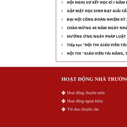
HỘI NGHỊ SƠ KẾT HỌC KÌ I NĂM 
GẶP MẶT HỌC SINH ĐẠT GIẢI C
ĐẠI HỘI CÔNG ĐOÀN NHIỆM KỲ 
CHÀO MỪNG 40 NĂM NGÀY NHÀ 
HƯỞNG ỨNG NGÀY PHÁP LUẬT 
Tiếp tục "HỘI THI GIÁO VIÊN T
HỘI THI "GIÁO VIÊN TÀI NĂNG,
HOẠT ĐỘNG NHÀ TRƯỜN
Hoạt động chuyên môn
Hoạt động ngoại khóa
Thi đua chuyên cần