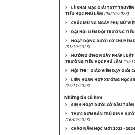
LỄ KHAI MẠC GIẢI TDTT TRUYỀ
(08/10/2023)
TIỂU HỌC PHÚ LÃM
CHÚC MỪNG NGÀY PHỤ NỮ VIỆT
ĐẠI HỘI LIÊN ĐỘI TRƯỜNG TIỂU
HOẠT ĐỘNG DƯỚI CỜ CHUYÊN Đ
(31/10/2023)
HƯỞNG ỨNG NGÀY PHÁP LUẬT N
(10/1
TRƯỜNG TIỂU HỌC PHÚ LÃM
HỘI THI " GIÁO VIÊN DẠY GIỎ
LIÊN HOAN HỢP XƯỚNG HỌC SI
(27/11/2023)
Những tin cũ hơn
SINH HOẠT DƯỚI CỜ ĐẦU TUẦN
THỰC ĐƠN BÁN TRÚ DINH DƯỠN
(16/09/2023)
CHÀO NĂM HỌC MỚI 2023 - 202