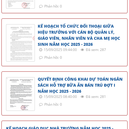
Phản hồi: 0
KẾ HOẠCH TỔ CHỨC ĐỐI THOẠI GIỮA
HIỆU TRƯỞNG VỚI CÁN BỘ QUẢN LÝ,
GIÁO VIÊN, NHÂN VIÊN VÀ CHA MẸ HỌC
SINH NĂM HỌC 2025 - 2026
15/09/2025 09:44:00
Đã xem: 287
Phản hồi: 0
QUYẾT ĐỊNH CÔNG KHAI DỰ TOÁN NGÂN
SÁCH HỖ TRỢ BỮA ĂN BÁN TRÚ ĐỢT I
NĂM HỌC 2025 - 2026
15/09/2025 08:40:00
Đã xem: 281
Phản hồi: 0
KẾ HOẠCH GIÁO DỤC NHÀ TRƯỜNG NĂM HỌC 2025 -