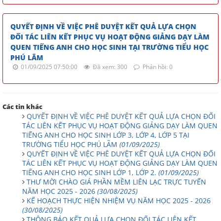
QUYẾT ĐỊNH VỀ VIỆC PHÊ DUYỆT KẾT QUẢ LỰA CHỌN
ĐỐI TÁC LIÊN KẾT PHỤC VỤ HOẠT ĐỘNG GIẢNG DẠY LÀM
QUEN TIẾNG ANH CHO HỌC SINH TẠI TRƯỜNG TIỂU HỌC
PHÚ LÃM
01/09/2025 07:50:00
Đã xem: 300
Phản hồi: 0
Các tin khác
QUYẾT ĐỊNH VỀ VIỆC PHÊ DUYỆT KẾT QUẢ LỰA CHỌN ĐỐI
TÁC LIÊN KẾT PHỤC VỤ HOẠT ĐỘNG GIẢNG DẠY LÀM QUEN
TIẾNG ANH CHO HỌC SINH LỚP 3, LỚP 4, LỚP 5 TẠI
TRƯỜNG TIỂU HỌC PHÚ LÃM
(01/09/2025)
QUYẾT ĐỊNH VỀ VIỆC PHÊ DUYỆT KẾT QUẢ LỰA CHỌN ĐỐI
TÁC LIÊN KẾT PHỤC VỤ HOẠT ĐỘNG GIẢNG DẠY LÀM QUEN
TIẾNG ANH CHO HỌC SINH LỚP 1, LỚP 2.
(01/09/2025)
THƯ MỜI CHÀO GIÁ PHẦN MỀM LIÊN LẠC TRỰC TUYẾN
NĂM HỌC 2025 - 2026
(30/08/2025)
KẾ HOẠCH THỰC HIỆN NHIỆM VỤ NĂM HỌC 2025 - 2026
(30/08/2025)
THÔNG BÁO KẾT QUẢ LỰA CHỌN ĐỐI TÁC LIÊN KẾT