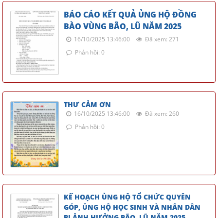
BÁO CÁO KẾT QUẢ ỦNG HỘ ĐỒNG
BÀO VÙNG BÃO, LŨ NĂM 2025
16/10/2025 13:46:00
Đã xem: 271
Phản hồi: 0
THƯ CẢM ƠN
16/10/2025 13:46:00
Đã xem: 260
Phản hồi: 0
KẾ HOẠCH ỦNG HỘ TỔ CHỨC QUYÊN
GÓP, ỦNG HỘ HỌC SINH VÀ NHÂN DÂN
BỊ ẢNH HƯỞNG BÃO, LŨ NĂM 2025