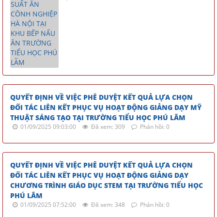
QUYẾT ĐỊNH VỀ VIỆC PHÊ DUYỆT KẾT QUẢ LỰA CHỌN
ĐỐI TÁC LIÊN KẾT PHỤC VỤ HOẠT ĐỘNG GIẢNG DẠY MỸ
THUẬT SÁNG TẠO TẠI TRƯỜNG TIỂU HỌC PHÚ LÃM
01/09/2025 09:03:00
Đã xem: 309
Phản hồi: 0
QUYẾT ĐỊNH VỀ VIỆC PHÊ DUYỆT KẾT QUẢ LỰA CHỌN
ĐỐI TÁC LIÊN KẾT PHỤC VỤ HOẠT ĐỘNG GIẢNG DẠY
CHƯƠNG TRÌNH GIÁO DỤC STEM TẠI TRƯỜNG TIỂU HỌC
PHÚ LÃM
01/09/2025 07:52:00
Đã xem: 348
Phản hồi: 0