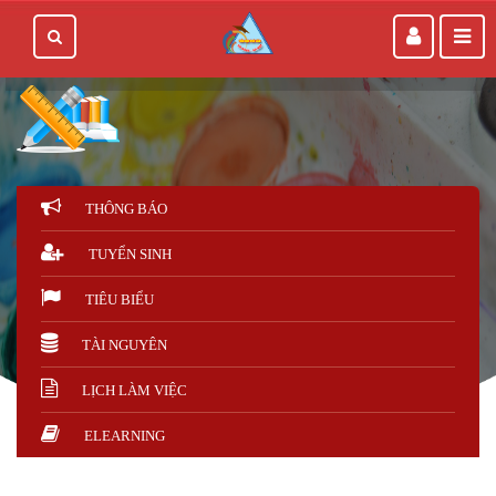
THÔNG BÁO
TUYỂN SINH
TIÊU BIỂU
TÀI NGUYÊN
LỊCH LÀM VIỆC
ELEARNING