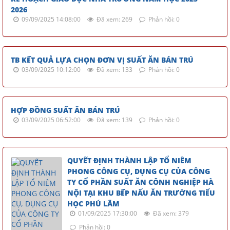
2026
09/09/2025 14:08:00
Đã xem: 269
Phản hồi: 0
TB KẾT QUẢ LỰA CHỌN ĐƠN VỊ SUẤT ĂN BÁN TRÚ
03/09/2025 10:12:00
Đã xem: 133
Phản hồi: 0
HỢP ĐỒNG SUẤT ĂN BÁN TRÚ
03/09/2025 06:52:00
Đã xem: 139
Phản hồi: 0
QUYẾT ĐỊNH THÀNH LẬP TỔ NIÊM
PHONG CÔNG CỤ, DỤNG CỤ CỦA CÔNG
TY CỔ PHẦN SUẤT ĂN CÔNH NGHIỆP HÀ
NỘI TẠI KHU BẾP NẤU ĂN TRƯỜNG TIỂU
HỌC PHÚ LÃM
01/09/2025 17:30:00
Đã xem: 379
Phản hồi: 0