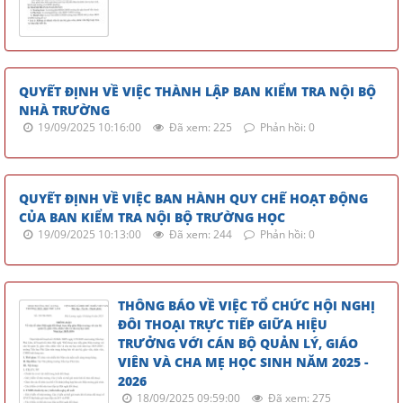
QUYẾT ĐỊNH VỀ VIỆC THÀNH LẬP BAN KIỂM TRA NỘI BỘ
NHÀ TRƯỜNG
19/09/2025 10:16:00
Đã xem: 225
Phản hồi: 0
QUYẾT ĐỊNH VỀ VIỆC BAN HÀNH QUY CHẾ HOẠT ĐỘNG
CỦA BAN KIỂM TRA NỘI BỘ TRƯỜNG HỌC
19/09/2025 10:13:00
Đã xem: 244
Phản hồi: 0
THÔNG BÁO VỀ VIỆC TỔ CHỨC HỘI NGHỊ
ĐÔI THOẠI TRỰC TIẾP GIỮA HIỆU
TRƯỞNG VỚI CÁN BỘ QUẢN LÝ, GIÁO
VIÊN VÀ CHA MẸ HỌC SINH NĂM 2025 -
2026
18/09/2025 09:59:00
Đã xem: 275